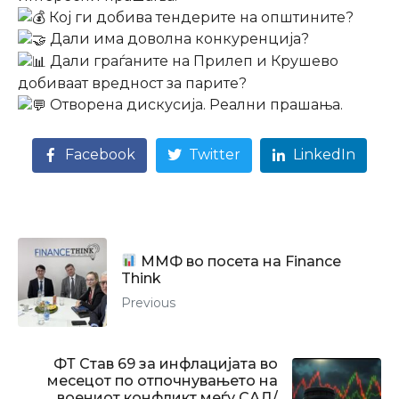
Кој ги добива тендерите на општините?
Дали има доволна конкуренција?
Дали граѓаните на Прилеп и Крушево
добиваат вредност за парите?
Отворена дискусија. Реални прашања.
Facebook
Twitter
LinkedIn
ММФ во посета на Finance
Think
Previous
ФТ Став 69 за инфлацијата во
месецот по отпочнувањето на
воениот конфликт меѓу САД/