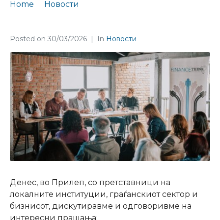
Home
Новости
Тркалезна маса за јавните набавки во општините
Posted on
30/03/2026
In
Новости
Денес, во Прилеп, со претставници на
локалните институции, граѓанскиот сектор и
бизнисот, дискутиравме и одговоривме на
интересни прашања: