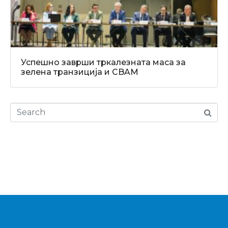
Успешно заврши тркалезната маса за
зелена транзиција и CBAM