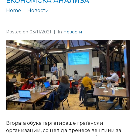
ЕКОНОМСКА АНАЛИЗА
Home
Новости
Успешно заврши втората од серија работилници за економска анализа
Posted on
03/11/2021
In
Новости
Втората обука таргетираше граѓански
организации, со цел да пренесе вештини за