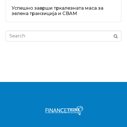
Успешно заврши тркалезната маса за
зелена транзиција и CBAM