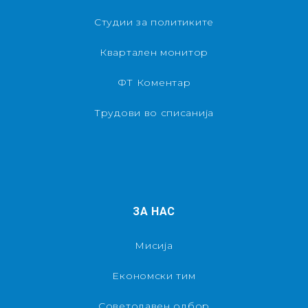
Студии за политиките
Квартален монитор
ФТ Коментар
Трудови во списанија
ЗА НАС
Мисија
Економски тим
Советодавен одбор