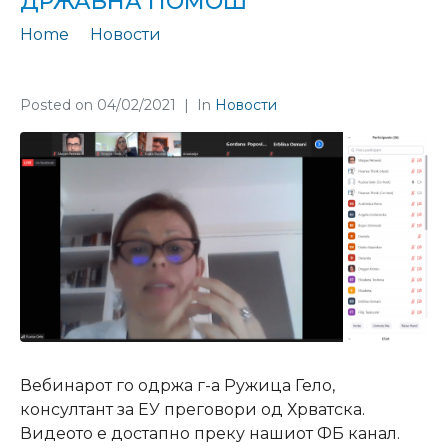
ДРЖАВНА ПОМОШ
Home
Новости
Успешно заврши вториот од серијата вебинари за државна помош
Posted on
04/02/2021
In
Новости
Вебинарот го одржа г-а Ружица Гело,
консултант за ЕУ преговори од Хрватска.
Видеото е достапно преку нашиот ФБ канал.