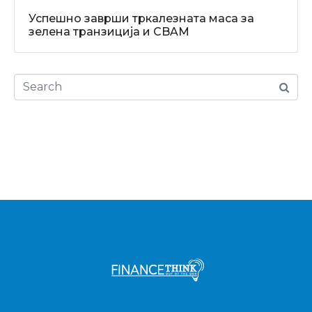
Успешно заврши тркалезната маса за
зелена транзиција и CBAM