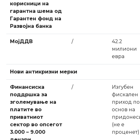
корисници на
гарантна шема од
Гарантен фонд на
Развојна банка
МојДДВ
/
42.2
милиони
евра
Нови антикризни мерки
Финансиска
/
Изгубен
поддршка за
фискален
зголемување на
приход по
платите во
основ на
приватниот
придонес
сектор во опсегот
(не е
3.000 – 9.000
проценет)
денари