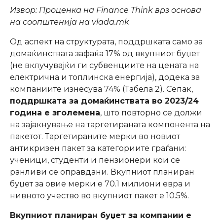
Извор: Проценка на
Finance Think
врз основа
на соопштенија на
vlada.mk
Од аспект на структурата, поддршката само за
домаќинствата зафаќа 17% од вкупниот буџет
(не вклучувајќи ги субвенциите на цената на
електрична и топлинска енергија), додека за
компаниите изнесува 74% (Табела 2). Сепак,
поддршката за домаќинствата во 2023/24
година е зголемена
, што повторно се должи
на зајакнување на таргетираната компонента на
пакетот. Таргетираните мерки во новиот
антикризен пакет за категориите граѓани:
ученици, студенти и пензионери кои се
ранливи се оправдани. Вкупниот планиран
буџет за овие мерки е 70.1 милиони евра и
нивното учество во вкупниот пакет е 10.5%.
Вкупниот планиран буџет за компании е