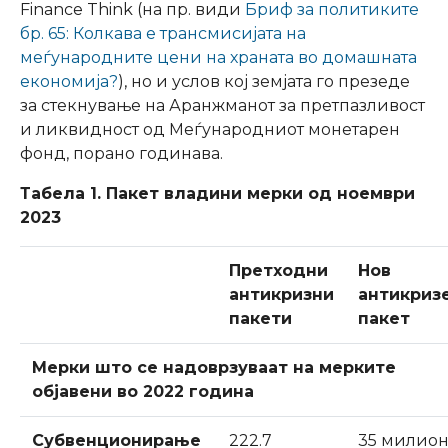
Finance Think (на пр. види
Бриф за политиките
бр. 65: Колкава е трансмисијата на
меѓународните цени на храната во домашната
економија?
), но и услов кој земјата го презеде
за стекнување на Аранжманот за претпазливост
и ликвидност од Меѓународниот монетарен
фонд, порано годинава.
Табела 1. Пакет владини мерки од ноември
2023
Претходни
Нов
антикризни
антикриз
пакети
пакет
Мерки што се надоврзуваат на мерките
објавени во 2022 година
Субвенционирање
222.7
35 милио