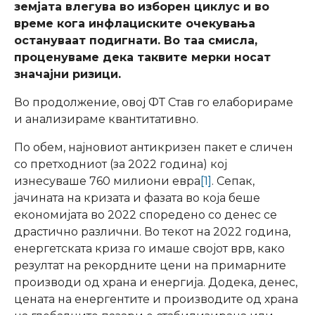
земјата влегува во изборен циклус и во
време кога инфлациските очекувања
остануваат подигнати. Во таа смисла,
проценуваме дека таквите мерки носат
значајни ризици.
Во продолжение, овој ФТ Став го елаборираме
и анализираме квантитативно.
По обем, најновиот антикризен пакет е сличен
со претходниот (за 2022 година) кој
изнесуваше 760 милиони евра
[1]
. Сепак,
јачината на кризата и фазата во која беше
економијата во 2022 споредено со денес се
драстично различни. Во текот на 2022 година,
енергетската криза го имаше својот врв, како
резултат на рекордните цени на примарните
производи од храна и енергија. Додека, денес,
цената на енергентите и производите од храна