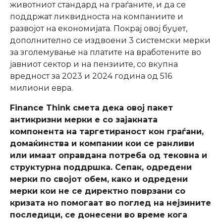
животниот стандард на граѓаните, и да се
поддржат ликвидноста на компаниите и
развојот на економијата. Покрај овој буџет,
дополнително се издвоени 3 системски мерки
за зголемување на платите на вработените во
јавниот сектор и на пензиите, со вкупна
вредност за 2023 и 2024 година од 516
милиони евра.
Finance Think
смета дека овој пакет
антикризни мерки е со зајакната
компонента на таргетираност кон граѓани,
домаќинства и компании кои се ранливи
или имаат оправдана потреба од тековна и
структурна поддршка. Сепак, одредени
мерки по својот обем, како и одредени
мерки кои не се директно поврзани со
кризата но помогаат во поглед на нејзините
последици, се донесени во време кога