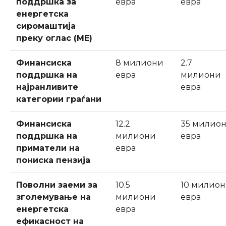
поддршка за
евра
евра
енергетска
сиромаштија
преку оглас (МЕ)
Финансиска
8 милиони
2.7
поддршка на
евра
милиони
најранливите
евра
категории граѓани
Финансиска
12.2
35 милио
поддршка на
милиони
евра
приматели на
евра
пониска пензија
Поволни заеми за
10.5
10 милио
зголемување на
милиони
евра
енергетска
евра
ефикасност на