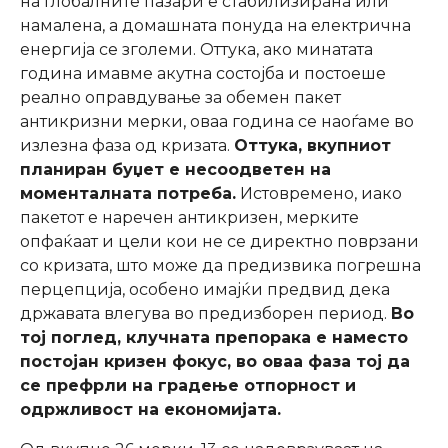
на глобалните пазари е стабилизирана или
намалена, а домашната понуда на електрична
енергија се зголеми. Оттука, ако минатата
година имавме акутна состојба и постоеше
реално оправдување за обемен пакет
антикризни мерки, оваа година се наоѓаме во
излезна фаза од кризата.
Оттука, вкупниот
планиран буџет е несоодветен на
моменталната потреба.
Истовремено, иако
пакетот е наречен антикризен, мерките
опфаќаат и цели кои не се директно поврзани
со кризата, што може да предизвика погрешна
перцепција, особено имајќи предвид дека
државата влегува во предизборен период.
Во
тој поглед, клучната препорака е наместо
постојан кризен фокус, во оваа фаза тој да
се префрли на градење отпорност и
одржливост на економијата.