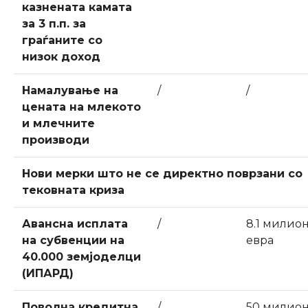
казнената камата
за 3 п.п. за
граѓаните со
низок доход
Намалување на
/
/
цената на млекото
и млечните
производи
Нови мерки што не се директно поврзани со
тековната криза
Авансна исплата
/
8.1 милио
на субвенции на
евра
40.000 земјоделци
(ИПАРД)
Поволна кредитна
/
50 милио