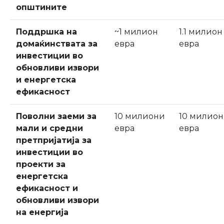
општините
Поддршка на
~1 милион
1.1 милион
домаќинствата за
евра
евра
инвестиции во
обновливи извори
и енергетска
ефикасност
Поволни заеми за
10 милиони
10 милио
мали и средни
евра
евра
претпријатија за
инвестиции во
проекти за
енергетска
ефикасност и
обновливи извори
на енергија