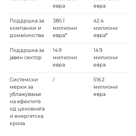
евра
евра
Поддршка за
385.1
42.4
компании и
милиони
милиони
домаќинства
евра*
евра*
Поддршка за
14.9
14.9
јавен сектор
милиони
милиони
евра
евра
Системски
/
516.2
мерки за
милиони
ублажување
евра
на ефектите
од ценовната
и енергетска
криза