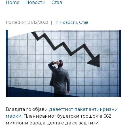
Home
Новости
Став
ФТ Став бр. 60 за деветтиот пакет антикризни мерки
Posted on
01/12/2023
In
Новости
,
Став
Владата го објави
деветтиот пакет антикризни
мерки
. Планираниот буџетски трошок е 662
милиони евра, а целта е да се заштити