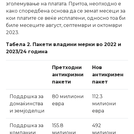
зголемување на платата. Притоа, неопходно е
како споредбена основа да се земат месеци за
кои платите се веќе исплатени, односно тоа би
биле месеците август, септември и октомври
2023.
Табела 2. Пакети владини мерки во 2022 и
2023/24 година
Претходни
Нов
антикризни
антикризен
пакети
пакет
Поддршка за
80 милиони
112.3
домаќинства
евра
милиони
и земјоделци
евра
Поддршка за
155.8
492
компании
милиони
милиони