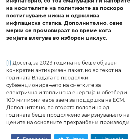
инфлаторно, со тоа смалувајќи ги напорите
на носителите на политиките за поскоро
постигнување ниска и одржлива
инфлациска стапка. Дополнително, овие
мерки се промовираат во време кога
земјата влегува во изборен циклус.
[1]
Досега, за 2023 година не беше објавен
конкретен антикризен пакет, но во текот на
годината Владата го продолжи
субвенционирањето на сметките за
електрична и топлинска енергија и обезбеди
100 милиони евра заем за поддршка на ЕСМ.
Дополнително, во втората половина од
годината беше продолжено замрзнувањето на
цените на основните прехранбени производи.