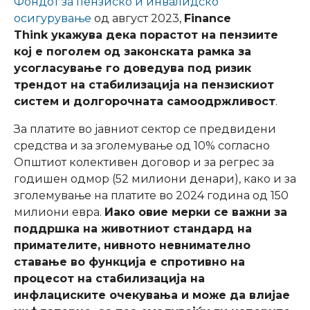
Фондот за пензиско и инвалидско
осигурување
од август 2023,
Finance
Think
укажува дека порастот на пензиите
кој е поголем од законската рамка за
усогласување го доведува под ризик
трендот на стабилизација на пензискиот
систем и долгорочната самоодржливост
.
За платите во јавниот сектор се предвидени
средства и за зголемување од 10% согласно
Општиот колективен договор и за регрес за
годишен одмор (52 милиони денари), како и за
зголемување на платите во 2024 година од 150
милиони евра.
Иако овие мерки се важни за
поддршка на животниот стандард на
примателите, нивното невнимателно
ставање во функција е спротивно на
процесот на стабилизација на
инфлациските очекувања и може да влијае