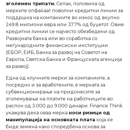
зголемен трипати.
Сепак, половина од
мерките опфаќаат поволни кредитни линии за
поддршка на компаниите во износ од вкупно
249.8 милиони евра или 37.7% од буџетот. Овие
кредитни линии се најчесто обезбедени од
Развојната банка или во соработка со
меѓународните финансиски институции
(ЕБОР, ЕИБ, Банка за развој на Советот на
Европа, Светска Банка и Француската агенција
за развој).
Една од клучните мерки за компаниите, а
посредно и за вработените, е мерката за
субвенционирање на придонесите за
зголемување на платите на работниците во
распон од 3.000 до 9.000 денари. Finance Think
укажува дека оваа мерка
носи ризици од
манипулација на основната плата
која ќе
биде земена како споредбена основа за