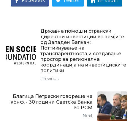
Facebook
Twitter
LinkedIn
Државна помош и странски
директни инвестиции во земјите
од Западен Балкан:
Поттикнување на
транспарентноста и создавање
простор за регионална
координација на инвестициските
политики
Previous
Благица Петрески говореше на
конф. - 30 години Светска Банка
во РСМ
Next