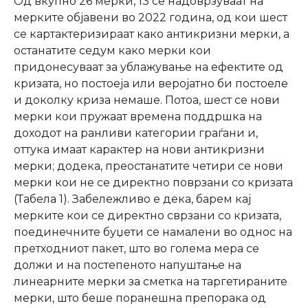
Од вкупно 26 мерки, 13 се надоврзуваат на
мерките објавени во 2022 година, од кои шест
се картактеризираат како антикризни мерки, а
останатите седум како мерки кои
придонесуваат за ублажување на ефектите од
кризата, но постоеја или веројатно би постоеле
и доколку криза немаше. Потоа, шест се нови
мерки кои пружаат времена поддршка на
доходот на ранливи категории граѓани и,
оттука имаат карактер на нови антикризни
мерки; додека, преостанатите четири се нови
мерки кои не се директно поврзани со кризата
(Табела 1). Забележливо е дека, барем кај
мерките кои се директно сврзани со кризата,
поединечните буџети се намалени во однос на
претходниот пакет, што во голема мера се
должи и на постепеното напуштање на
линеарните мерки за сметка на таргетираните
мерки, што беше поранешна препорака од