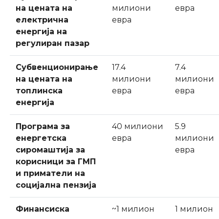
на цената на
милиони
евра
електрична
евра
енергија на
регулиран пазар
Субвенционирање
17.4
7.4
на цената на
милиони
милиони
топлинска
евра
евра
енергија
Програма за
40 милиони
5.9
енергетска
евра
милиони
сиромаштија за
евра
корисници за ГМП
и приматели на
социјална пензија
Финансиска
~1 милион
1 милион