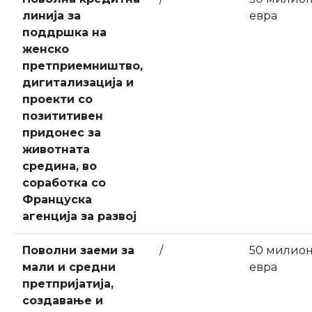
линија за
евра
поддршка на
женско
претприемништво,
дигитализација и
проекти со
позититивен
придонес за
животната
средина, во
соработка со
Француска
агенција за развој
Поволни заеми за
/
50 милио
мали и средни
евра
претпријатија,
создавање и