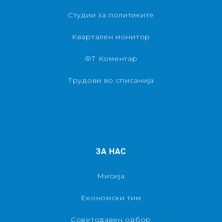
Студии за политиките
Квартален монитор
ФТ Коментар
Трудови во списанија
ЗА НАС
Мисија
Економски тим
Советодавен одбор