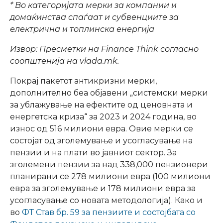
*
Во категоријата мерки за компании и
домаќинства спаѓаат и субвенциите за
електрична и топлинска енергија
Извор: Пресметки на
Finance Think
согласно
соопштенија на
vlada.mk
.
Покрај пакетот антикризни мерки,
дополнително беа објавени „системски мерки
за ублажување на ефектите од ценовната и
енергетска криза“ за 2023 и 2024 година, во
износ од 516 милиони евра. Овие мерки се
состојат од зголемување и усогласување на
пензии и на плати во јавниот сектор. За
зголемени пензии за над 338,000 пензионери
планирани се 278 милиони евра (100 милиони
евра за зголемување и 178 милиони евра за
усогласување со новата методологија). Како и
во
ФТ Став бр. 59 за пензиите и состојбата со