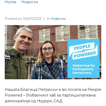
Home
Новости
Finance Think во посета на People Powered во Њујорк
Posted on
04/01/2023
In
Новости
Нашата Благица Петрески
е во посета на
People
Powered
– Глобалниот хаб за партиципативна
демократија од Њујорк, САД.