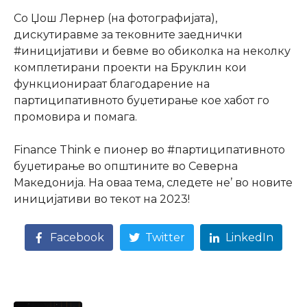
Со Џош Лернер (на фотографијата),
дискутиравме за тековните заеднички
#иницијативи
и бевме во обиколка на неколку
комплетирани проекти на Бруклин кои
функционираат благодарение на
партиципативното буџетирање кое хабот го
промовира и помага.
Finance Think
е пионер во
#партиципативното
буџетирање во општините во Северна
Македонија. На оваа тема, следете не’ во новите
иницијативи во текот на 2023!
Facebook
Twitter
LinkedIn