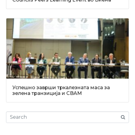
Успешно заврши тркалезната маса за
зелена транзиција и CBAM