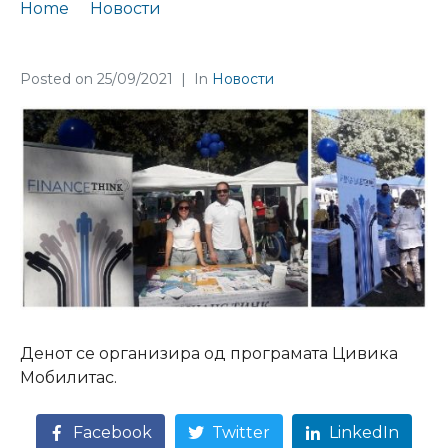
Home
Новости
Finance Think на Денот на граѓански организации
Posted on
25/09/2021
In
Новости
Денот се организира од програмата Цивика
Мобилитас.
Facebook
Twitter
LinkedIn