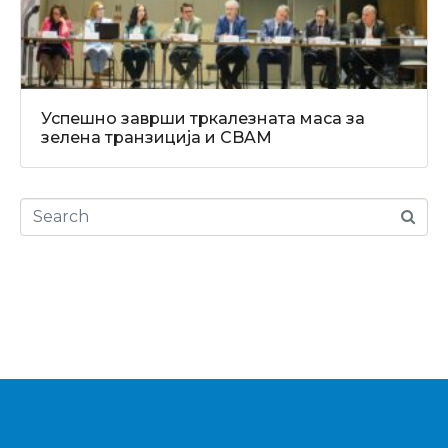
Успешно заврши тркалезната маса за
зелена транзиција и CBAM