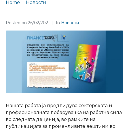
Home
Новости
Finance Think придонесе со поглавје во Зборник од ЕТФ
Posted on
26/02/2021
In
Новости
Нашата работа ја предвидува секторската и
професионалната побарувачка на работна сила
во следната деценија, во рамките на
публикацијата за променливите вештини во