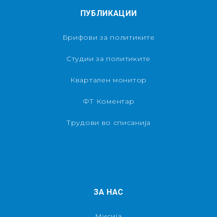
ПУБЛИКАЦИИ
Брифови за политиките
Студии за политиките
Квартален монитор
ФТ Коментар
Трудови во списанија
ЗА НАС
Мисија