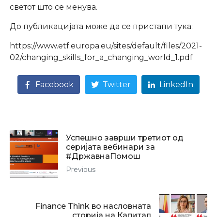
светот што се менува.
До публикацијата може да се пристапи тука:
https://www.etf.europa.eu/sites/default/files/2021-
02/changing_skills_for_a_changing_world_1.pdf
Facebook
Twitter
LinkedIn
Успешно заврши третиот од
серијата вебинари за
#ДржавнаПомош
Previous
Finance Think во насловната
сторија на Капитал