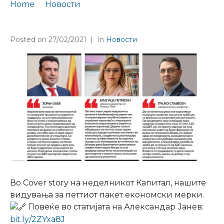
Home
Новости
Finance Think во насловната сторија на Капитал
Posted on
27/02/2021
In
Новости
Во Cover story на неделникот Капитал, нашите
видувања за петтиот пакет економски мерки.
Повеќе во статијата на Александар Јанев:
bit.ly/2ZYxa8J