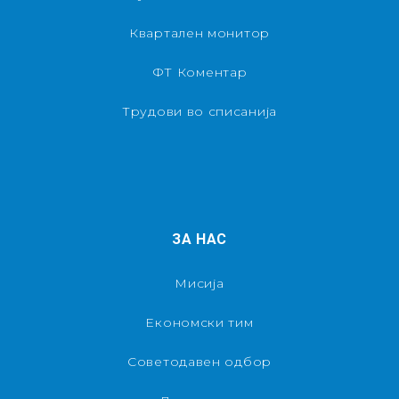
Квартален монитор
ФТ Коментар
Трудови во списанија
ЗА НАС
Мисија
Економски тим
Советодавен одбор