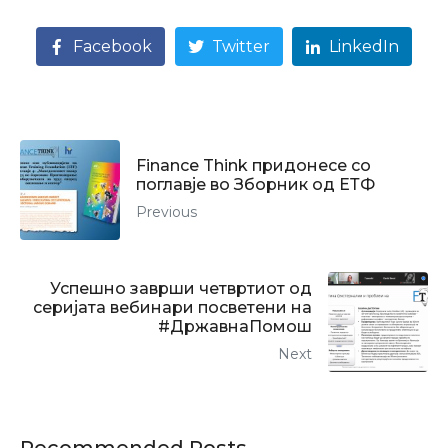
Facebook
Twitter
LinkedIn
Finance Think придонесе со
поглавје во Зборник од ЕТФ
Previous
Успешно заврши четвртиот од
серијата вебинари посветени на
#ДржавнаПомош
Next
Recommended Posts