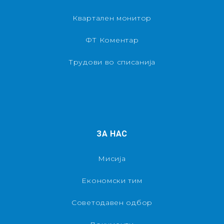
Квартален монитор
ФТ Коментар
Трудови во списанија
ЗА НАС
Мисија
Економски тим
Советодавен одбор