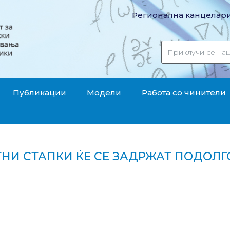
Регионална канцелари
Публикации
Модели
Работа со чинители
ТНИ СТАПКИ ЌЕ СЕ ЗАДРЖАТ ПОДОЛГ
 каматни стапки ќе се задржат подолго време“