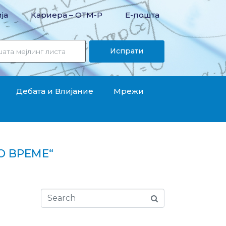
ја
Кариера – OТМ-Р
Е-пошта
Испрати
Дебата и Влијание
Мрежи
О ВРЕМЕ“