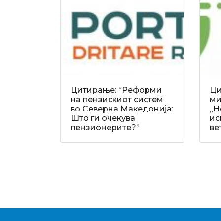
Цитирање: “Реформи
Ци
на пензискиот систем
ми
во Северна Македонија:
„Н
Што ги очекува
ис
пензионерите?”
ве