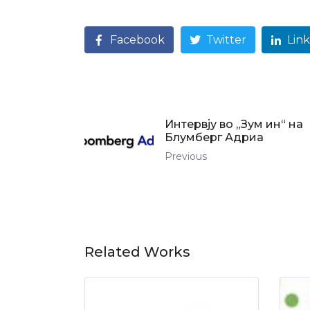
Facebook
Twitter
Lin
Интервју во „Зум ин“ на
Блумберг Адриа
Previous
Related Works