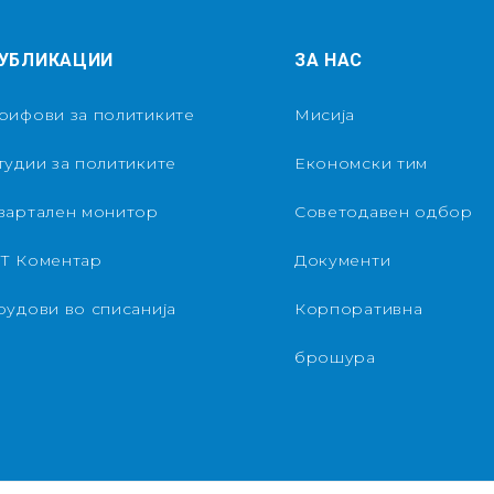
УБЛИКАЦИИ
ЗА НАС
рифови за политиките
Мисија
тудии за политиките
Економски тим
вартален монитор
Советодавен одбор
Т Коментар
Документи
рудови во списанија
Корпоративна
брошура