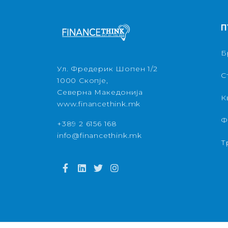
П
Б
Ул. Фредерик Шопен 1/2
С
1000 Скопје,
Северна Македонија
К
www.financethink.mk
Ф
+389 2 6156 168
info@financethink.mk
Т