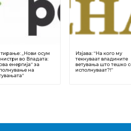
тирање: „Нови осум
Изјава: “На кого му
нистри во Владата:
текнуваат владините
ова енергија“ за
ветувања што тешко с
полнување на
исполнуваат?!”
тувањата“