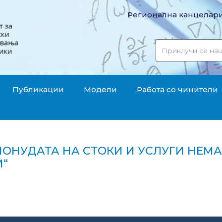
Регионална канцелари
Публикации
Модели
Работа со чинители
ПОНУДАТА НА СТОКИ И УСЛУГИ НЕМ
“
т на понудата на стоки и услуги нема да создаде п