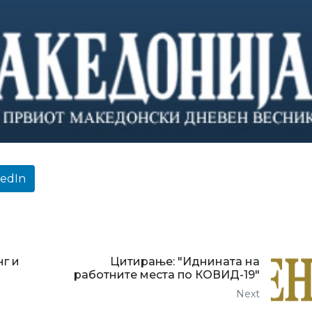
kedIn
нг и
Цитирање: "Иднината на
работните места по КОВИД-19"
Next