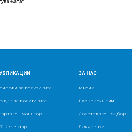
тувањата“
УБЛИКАЦИИ
ЗА НАС
рифови за политиките
Мисија
тудии за политиките
Економски тим
вартален монитор
Советодавен одбор
Т Коментар
Документи