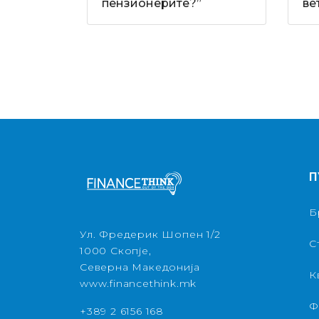
пензионерите?”
ве
П
Б
Ул. Фредерик Шопен 1/2
С
1000 Скопје,
Северна Македонија
К
www.financethink.mk
Ф
+389 2 6156 168