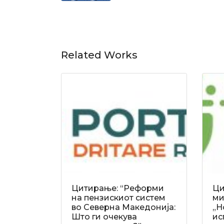
Related Works
Цитирање: “Реформи
Ци
на пензискиот систем
ми
во Северна Македонија:
„Н
Што ги очекува
ис