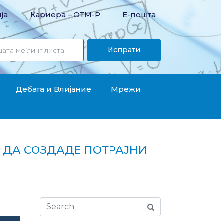
ја
Кариера – OТМ-Р
Е-пошта
Испрати
Дебата и Влијание
Мрежи
А ДА СОЗДАДЕ ПОТРАЈНИ
отрајни инфлациски притисоци“