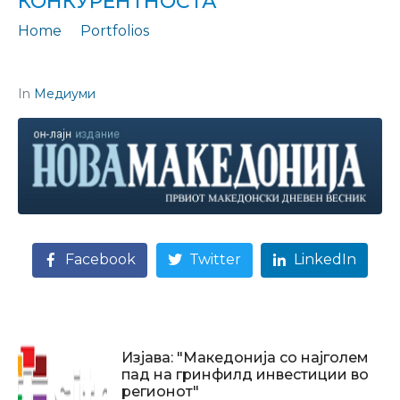
КОНКУРЕНТНОСТА“
Home
Portfolios
Изјава: „Како да се надминат јазовите и да се зголеми конкурентноста“
In
Медиуми
Facebook
Twitter
LinkedIn
Изјава: "Македонија со најголем
пад на гринфилд инвестиции во
регионот"