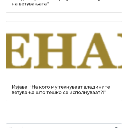
на ветувањата“
Изјава: “На кого му текнуваат владините
ветувања што тешко се исполнуваат?!”