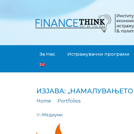
За Нас
Истражувачки програми
ИЗЈАВА: „НАМАЛУВАЊЕТО
Home
Portfolios
Изјава: „Намалува
In
Медиуми