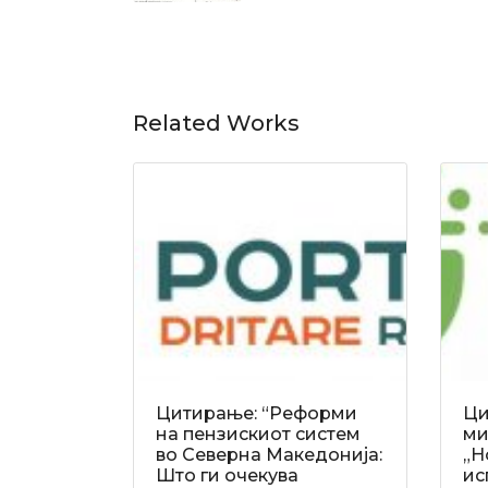
Related Works
Цитирање: “Реформи
Ци
на пензискиот систем
ми
во Северна Македонија:
„Н
Што ги очекува
ис