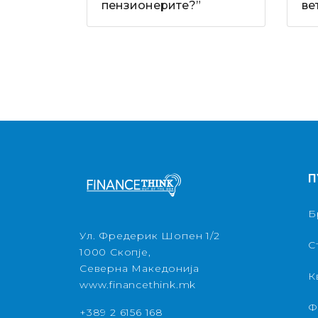
пензионерите?”
ве
П
Б
Ул. Фредерик Шопен 1/2
С
1000 Скопје,
Северна Македонија
К
www.financethink.mk
Ф
+389 2 6156 168