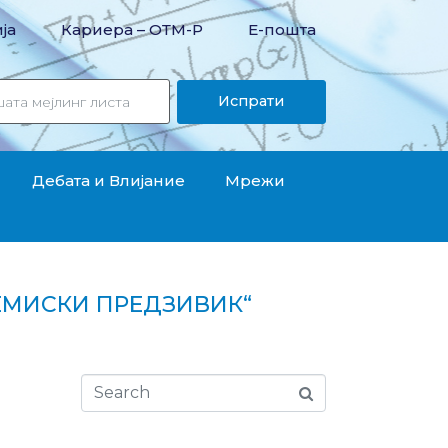
ја
Кариера – OТМ-Р
Е-пошта
Испрати
Дебата и Влијание
Мрежи
ЕМИСКИ ПРЕДЗИВИК“
ик“