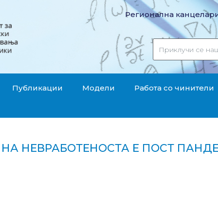
Регионална канцелари
Публикации
Модели
Работа со чинители
 НА НЕВРАБОТЕНОСТА Е ПОСТ ПАНД
њето на невработеноста е пост пандемиски предзив