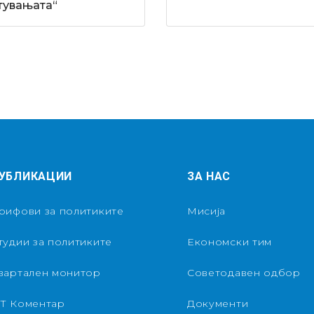
тувањата“
УБЛИКАЦИИ
ЗА НАС
рифови за политиките
Мисија
тудии за политиките
Економски тим
вартален монитор
Советодавен одбор
Т Коментар
Документи