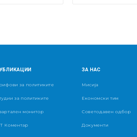
УБЛИКАЦИИ
ЗА НАС
рифови за политиките
Мисија
тудии за политиките
Економски тим
вартален монитор
Советодавен одбор
Т Коментар
Документи