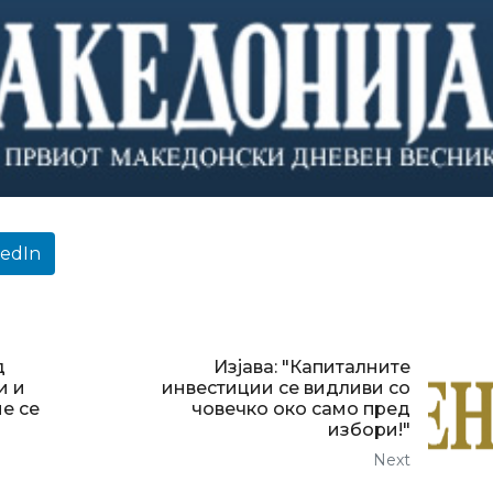
kedIn
д
Изјава: "Капиталните
и и
инвестиции се видливи со
не се
човечко око само пред
избори!"
Next