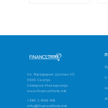
П
Б
Ул. Фредерик Шопен 1/2
С
1000 Скопје,
Северна Македонија
К
www.financethink.mk
Ф
+389 2 6156 168
info@financethink.mk