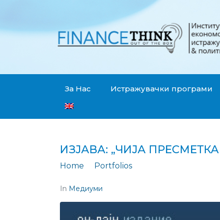
За Нас
Истражувачки програми
ИЗЈАВА: „ЧИЈА ПРЕСМЕТК
Home
Portfolios
Изјава: „Чија прес
In
Медиуми