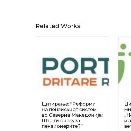
Related Works
Цитирање: “Реформи
Ци
на пензискиот систем
ми
во Северна Македонија:
„Н
Што ги очекува
ис
пензионерите?”
ве