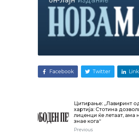
Facebook
Twitter
Lin
Цитирање: „Лавиринт о
хартија: Стотина дозвол
лиценци ќе летаат, ама 
знае кога“
Previous