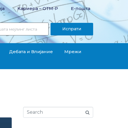
ја
Кариера – OТМ-Р
Е-пошта
Испрати
Дебата и Влијание
Мрежи