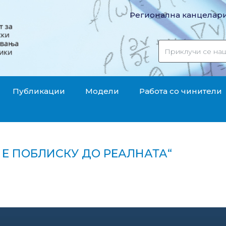
Регионална канцелари
Публикации
Модели
Работа со чинители
А Е ПОБЛИСКУ ДО РЕАЛНАТА“
метка е поблиску до реалната“