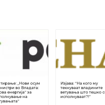
тирање: „Нови осум
Изјава: “На кого му
нистри во Владата:
текнуваат владините
ова енергија“ за
ветувања што тешко с
полнување на
исполнуваат?!”
тувањата“