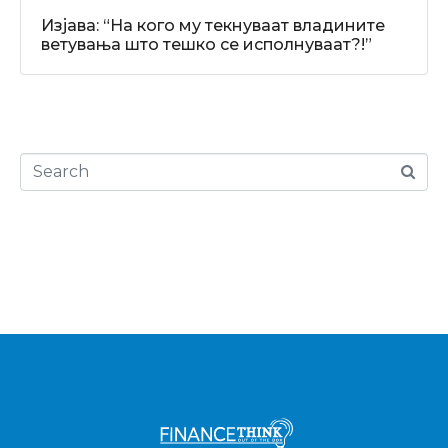
Изјава: “На кого му текнуваат владините
ветувања што тешко се исполнуваат?!”