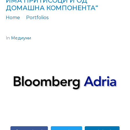
ИМА ПРИТИСОЦИ И ОД
ДОМАШНА КОМПОНЕНТА“
Home
Portfolios
Интервју: „Петрески: Иако инфлацијата е увезена, веќе има притисоци и од домашна компонента“
In
Медиуми