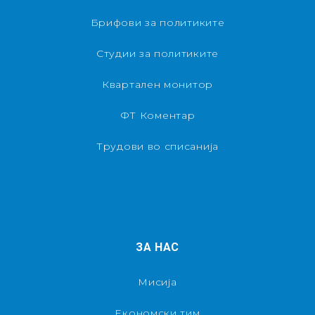
Брифови за политиките
Студии за политиките
Квартален монитор
ФТ Коментар
Трудови во списанија
ЗА НАС
Мисија
Економски тим