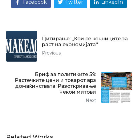
Facebook
Twitter
LinkedIn
Цитирање: „Кои се кочниците за
раст на економијата“
Previous
Бриф за политиките 59:
Растечките цени и товарот врз
домаќинствата: Разоткривање
некои митови
Next
Related Works