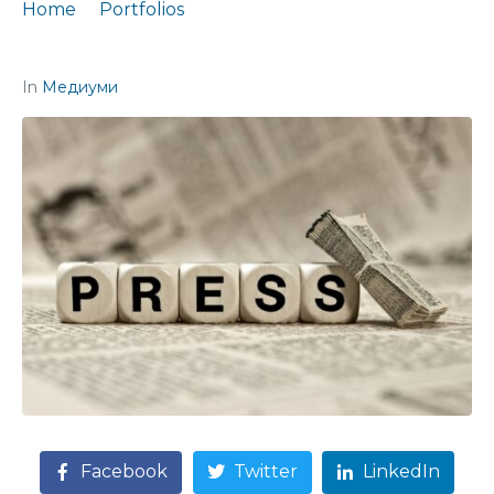
Home
Portfolios
Прес клипинг од Студија за политиките 50
In
Медиуми
Facebook
Twitter
LinkedIn