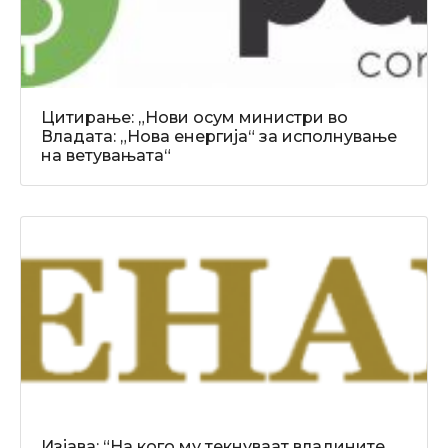
Цитирање: „Нови осум министри во
Владата: „Нова енергија“ за исполнување
на ветувањата“
Изјава: “На кого му текнуваат владините