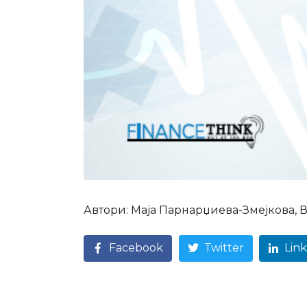
Автори: Маја Парнарџиева-Змејкова
Facebook
Twitter
Lin