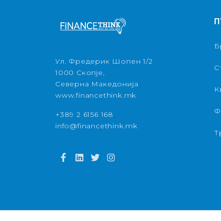
П
Б
Ул. Фредерик Шопен 1/2
С
1000 Скопје,
Северна Македонија
К
www.financethink.mk
Ф
+389 2 6156 168
info@financethink.mk
Т