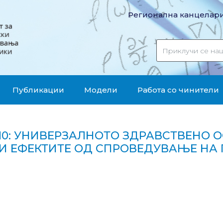
Регионална канцелари
Публикации
Модели
Работа со чинители
10: УНИВЕРЗАЛНОТО ЗДРАВСТВЕНО 
И ЕФЕКТИТЕ ОД СПРОВЕДУВАЊЕ НА 
твено осигурување во Република Македонија и ефектите од спроведувањ