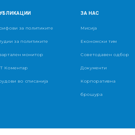
УБЛИКАЦИИ
ЗА НАС
рифови за политиките
Мисија
тудии за политиките
Економски тим
вартален монитор
Советодавен одбор
Т Коментар
Документи
рудови во списанија
Корпоративна
брошура