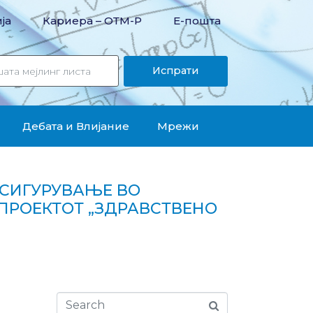
ја
Кариера – OТМ-Р
Е-пошта
Испрати
Дебата и Влијание
Мрежи
ОСИГУРУВАЊЕ ВО
ПРОЕКТОТ „ЗДРАВСТВЕНО
е на проектот „Здравствено осигурување за сите“