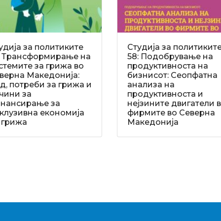
удија за политиките
Студија за политикит
: Трансформирање на
58: Подобрување на
стемите за грижа во
продуктивноста на
верна Македонија:
бизнисот: Сеопфатна
д, потреби за грижа и
анализа на
чини за
продуктивноста и
нансирање за
нејзините двигатели 
клузивна економија
фирмите во Северна
 грижа
Македонија