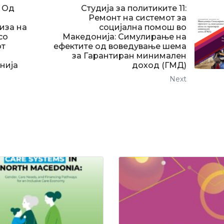
: Од
Студија за политиките 11:
Ремонт на системот за
иза на
социјална помош во
со
Македонија: Симулирање на
от
ефектите од воведување шема
за Гарантиран минимален
нија
доход (ГМД)
Next