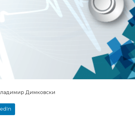
, Владимир Димковски
kedIn