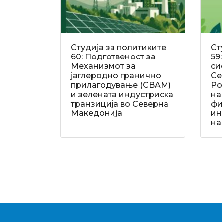
Студија за политиките
Ст
60: Подготвеност за
59
Механизмот за
си
јаглеродно гранично
Се
прилагодување (CBAM)
Ро
и зелената индустриска
на
транзиција во Северна
фи
Македонија
ин
на