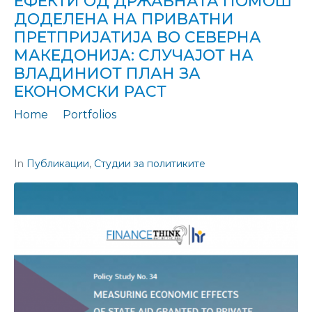
ЕФЕКТИ ОД ДРЖАВНАТА ПОМОШ
ДОДЕЛЕНА НА ПРИВАТНИ
ПРЕТПРИЈАТИЈА ВО СЕВЕРНА
МАКЕДОНИЈА: СЛУЧАЈОТ НА
ВЛАДИНИОТ ПЛАН ЗА
ЕКОНОМСКИ РАСТ
Home
Portfolios
Студија за политиките 34: Мерење на економските ефекти од државната помош доделена на приватни претпријатија во Северна Македонија: Случајот на владиниот План за економски раст
In
Публикации
,
Студии за политиките