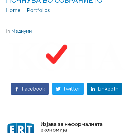
ПОЧНУВА ВО СОБРАНИЕТО“
Home
Portfolios
Цитирање: „Дебатата за буџетскиот ребаланс почнува во Собранието“
In
Медиуми
Facebook
Twitter
LinkedIn
Изјава за неформалната
економија