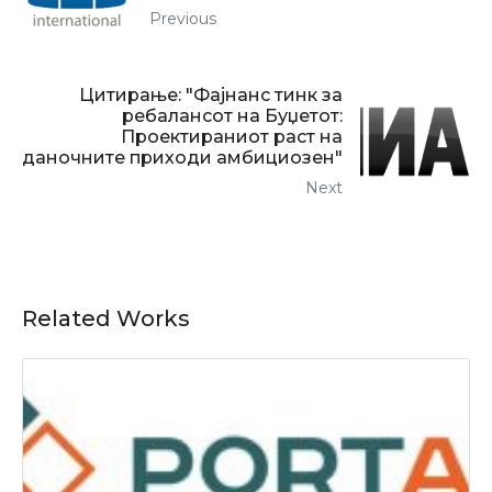
Previous
Цитирање: "Фајнанс тинк за
ребалансот на Буџетот:
Проектираниот раст на
даночните приходи амбициозен"
Next
Related Works