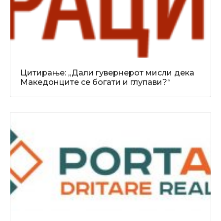
Цитирање: „Дали гувернерот мисли дека
Македонците се богати и глупави?“