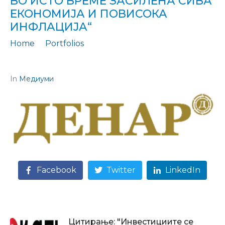
ВО ИСТО ВРЕМЕ ЗАСИЛЕНА СИВА
ЕКОНОМИЈА И ПОВИСОКА
ИНФЛАЦИЈА“
Home
Portfolios
Цитирање: „Каде води патот кој покажува раст на БДП, а во исто време засилена сива економија и повисока инфлација“
In
Медиуми
Facebook
Twitter
LinkedIn
Цитирање: "Инвестициите се