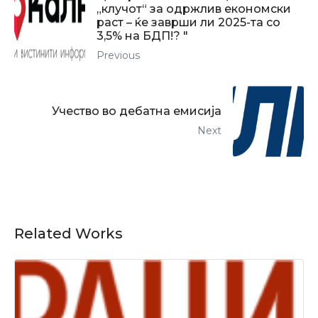
„клучот“ за одржлив економски
раст – ќе заврши ли 2025-та со
3,5% на БДП!? "
Previous
Учество во дебатна емисија
Next
Related Works