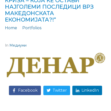
КРИЗА – КОЈА ЌЕ ОСТАВИ
НАЈГОЛЕМИ ПОСЛЕДИЦИ ВРЗ
МАКЕДОНСКАТА
ЕКОНОМИЈАТА?!“
Home
Portfolios
Цитирање: „Ковид, енергетската или оваа воена криза – која ќе остави најголеми последици врз македонската економијата?!“
In
Медиуми
Facebook
Twitter
LinkedIn