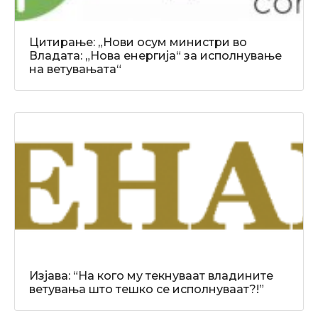
Цитирање: „Нови осум министри во
Владата: „Нова енергија“ за исполнување
на ветувањата“
Изјава: “На кого му текнуваат владините
ветувања што тешко се исполнуваат?!”