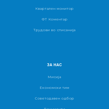
Квартален монитор
ФТ Коментар
Трудови во списанија
ЗА НАС
Мисија
Економски тим
Советодавен одбор