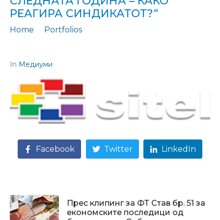
СЛЕДНАТА ГОДИНА – КАКО
РЕАГИРА СИНДИКАТОТ?“
Home
Portfolios
Цитирање: „,,Недела неработен ден‘‘ одложено за следната година - Како реагира синдикатот?“
In
Медиуми
Facebook
Twitter
LinkedIn
Прес клипинг за ФТ Став бр. 51 за
економските последици од