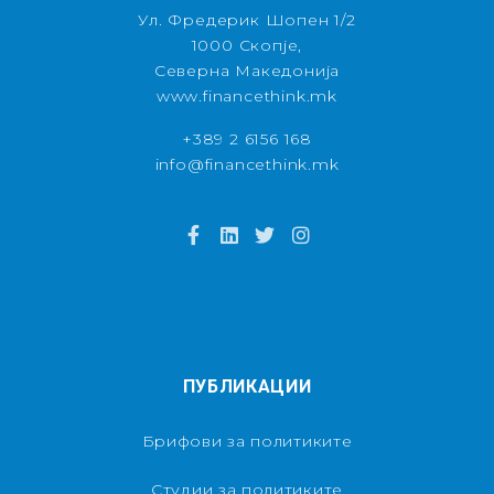
Ул. Фредерик Шопен 1/2
1000 Скопје,
Северна Македонија
www.financethink.mk
+389 2 6156 168
info@financethink.mk
ПУБЛИКАЦИИ
Брифови за политиките
Студии за политиките