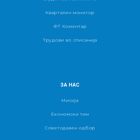
Квартален монитор
ФТ Коментар
Трудови во списанија
ЗА НАС
Мисија
Економски тим
Советодавен одбор