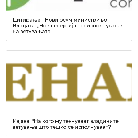
Цитирање: „Нови осум министри во
Владата: „Нова енергија“ за исполнување
на ветувањата“
Изјава: “На кого му текнуваат владините
ветувања што тешко се исполнуваат?!”