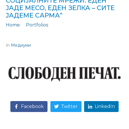
СОЦИЈАЛНИТЕ МРЕЖИ: ЕДЕН
ЈАДЕ МЕСО, ЕДЕН ЗЕЛКА – СИТЕ
ЈАДЕМЕ САРМА“
Home
Portfolios
Цитирање: „Просечната плата од 500 евра ги зовре социјалните мрежи: Еден јаде месо, еден зелка – сите јадеме сарма“
In
Медиуми
Facebook
Twitter
LinkedIn