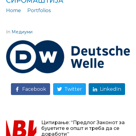
СИРОМАШТИЈА”
Home
Portfolios
Цитирање: “Речиси половина милион граѓани тонат во сиромаштија”
In
Медиуми
Facebook
Twitter
LinkedIn
Цитирање: “Предлог Законот за
буџетите е општ и треба да се
доработи”