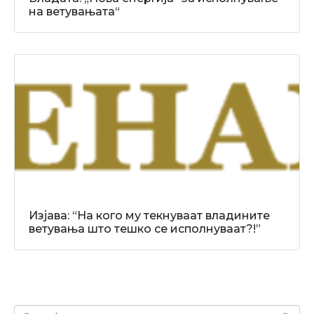
на ветувањата“
Изјава: “На кого му текнуваат владините
ветувања што тешко се исполнуваат?!”