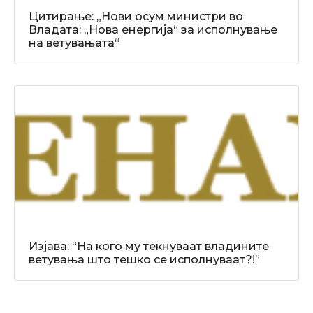
Цитирање: „Нови осум министри во
Владата: „Нова енергија“ за исполнување
на ветувањата“
Изјава: “На кого му текнуваат владините
ветувања што тешко се исполнуваат?!”