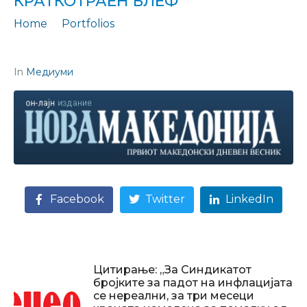
КРАТКОТРАЕН БЛЕФ“
Home
Portfolios
Цитирање: „Стратегиски исчекор или тактички краткотраен блеф“
In
Медиуми
Facebook
Twitter
LinkedIn
Цитирање: „За Синдикатот
бројките за падот на инфлацијата
се нереални, за три месеци