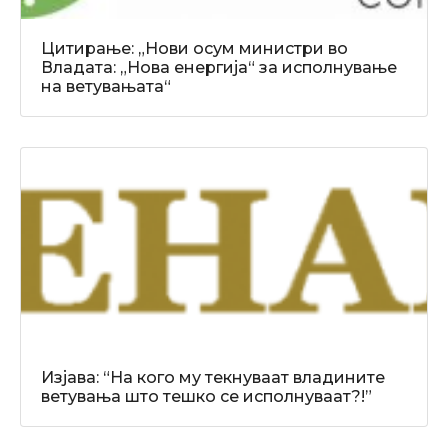
Цитирање: „Нови осум министри во
Владата: „Нова енергија“ за исполнување
на ветувањата“
Изјава: “На кого му текнуваат владините
ветувања што тешко се исполнуваат?!”