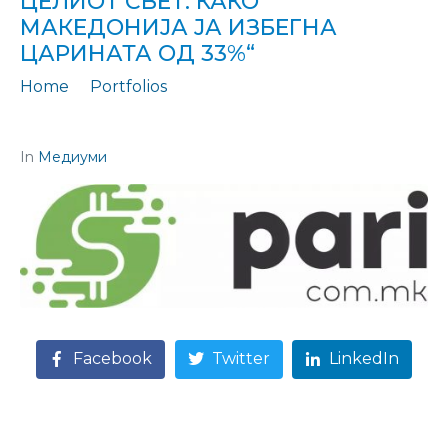
ЦЕЛИОТ СВЕТ: КАКО
МАКЕДОНИЈА ЈА ИЗБЕГНА
ЦАРИНАТА ОД 33%“
Home
Portfolios
Цитирање: „ТРАМП ГО ОБЈАВИ НОВИОТ ТРГОВСКИ РЕЖИМ СО ЦЕЛИОТ СВЕТ: Како Македонија ја избегна царината од 33%“
In
Медиуми
Facebook
Twitter
LinkedIn