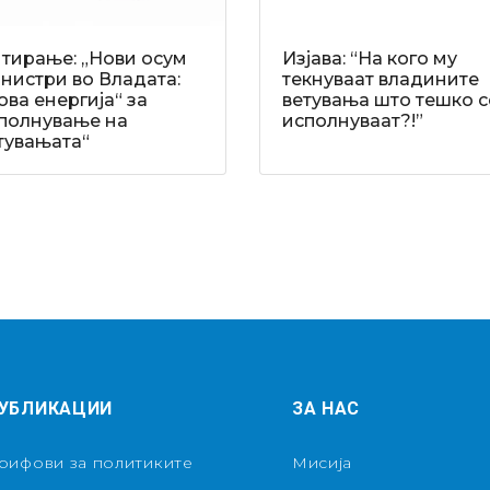
тирање: „Нови осум
Изјава: “На кого му
нистри во Владата:
текнуваат владините
ова енергија“ за
ветувања што тешко с
полнување на
исполнуваат?!”
тувањата“
УБЛИКАЦИИ
ЗА НАС
рифови за политиките
Мисија