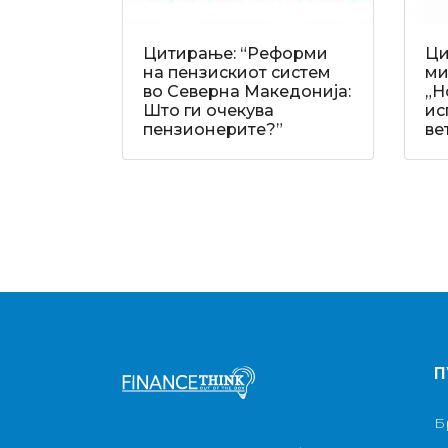
Цитирање: “Реформи
Ци
на пензискиот систем
ми
во Северна Македонија:
„Н
Што ги очекува
ис
пензионерите?”
ве
П
Б