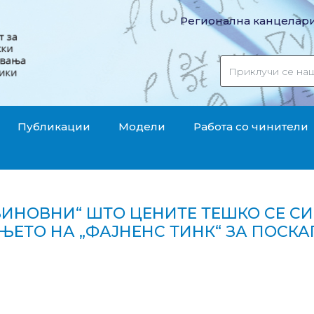
Регионална канцелари
Публикации
Модели
Работа со чинители
ВИНОВНИ“ ШТО ЦЕНИТЕ ТЕШКО СЕ СИ
ЕТО НА „ФАЈНЕНС ТИНК“ ЗА ПОСК
ИТЕ ТЕШКО СЕ СИМНУВААТ ОД НЕБО? – Еве што покажа истражува