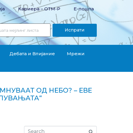
ја
Кариера – OТМ-Р
Е-пошта
Испрати
Дебата и Влијание
Мрежи
МНУВААТ ОД НЕБО? – ЕВЕ
АПУВАЊАТА“
њето на „Фајненс тинк“ за поскапувањата“