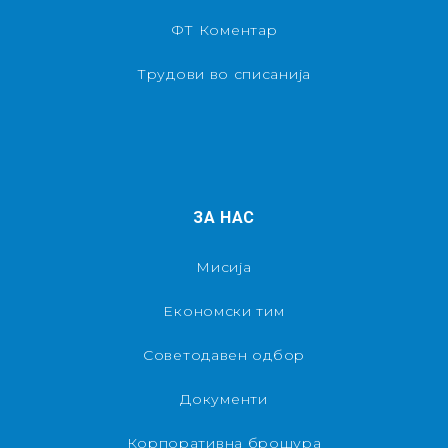
ФТ Коментар
Трудови во списанија
ЗА НАС
Мисија
Економски тим
Советодавен одбор
Документи
Корпоративна брошура