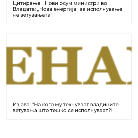
Цитирање: „Нови осум министри во
Владата: „Нова енергија“ за исполнување
на ветувањата“
Изјава: “На кого му текнуваат владините
ветувања што тешко се исполнуваат?!”