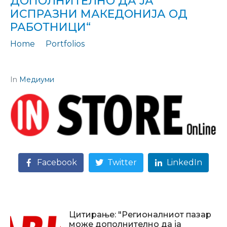
ДОПОЛНИТЕЛНО ДА ЈА
ИСПРАЗНИ МАКЕДОНИЈА ОД
РАБОТНИЦИ“
Home
Portfolios
Цитирање: „„Фајнанс тинк“: Регионалниот пазар може дополнително да ја испразни Македонија од работници“
In
Медиуми
Facebook
Twitter
LinkedIn
Цитирање: "Регионалниот пазар
може дополнително да ја