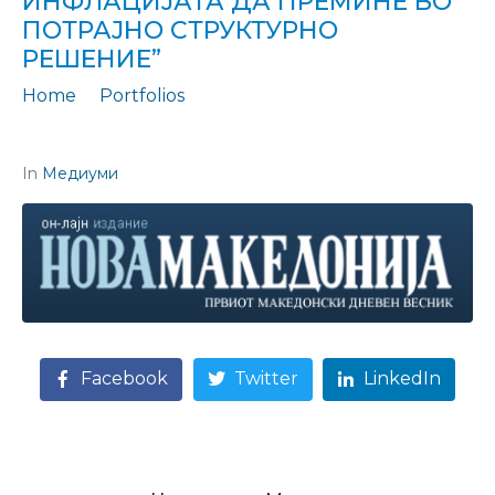
ИНФЛАЦИЈАТА ДА ПРЕМИНЕ ВО
ПОТРАЈНО СТРУКТУРНО
РЕШЕНИЕ”
Home
Portfolios
Цитирање: "Како привременото смирување на инфлацијата да премине во потрајно структурно решение"
In
Медиуми
Facebook
Twitter
LinkedIn