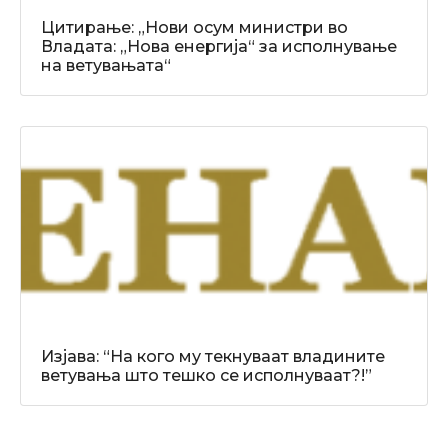
Цитирање: „Нови осум министри во
Владата: „Нова енергија“ за исполнување
на ветувањата“
Изјава: “На кого му текнуваат владините
ветувања што тешко се исполнуваат?!”