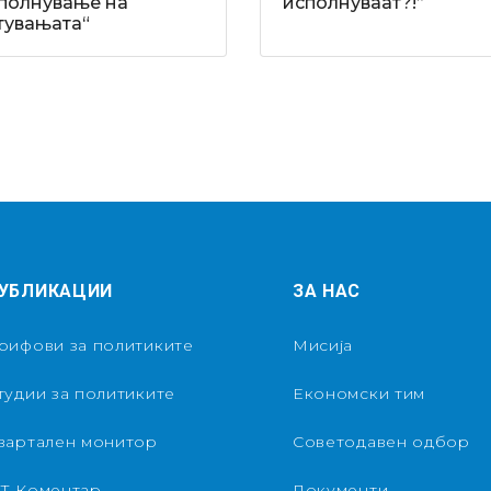
полнување на
исполнуваат?!”
тувањата“
УБЛИКАЦИИ
ЗА НАС
рифови за политиките
Мисија
тудии за политиките
Економски тим
вартален монитор
Советодавен одбор
Т Коментар
Документи