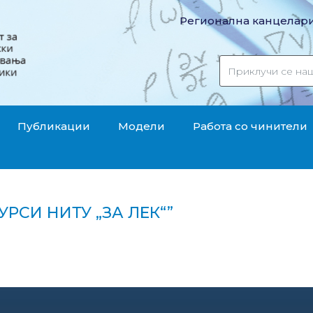
Регионална канцелари
Публикации
Модели
Работа со чинители
РСИ НИТУ „ЗА ЛЕК“”
и ресурси ниту „за лек“"