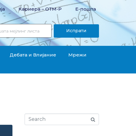
ја
Кариера – OТМ-Р
Е-пошта
Испрати
Дебата и Влијание
Мрежи