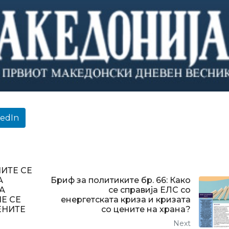
kedIn
ИТЕ СЕ
А
Бриф за политиките бр. 66: Како
А
се справија ЕЛС со
Е СЕ
енергетската криза и кризата
ЕНИТЕ
со цените на храна?
Next