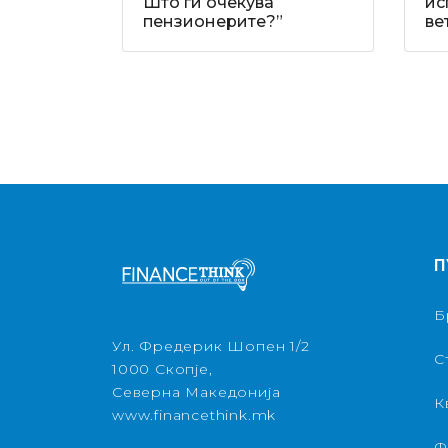
Што ги очекува
ис
пензионерите?”
ве
П
Б
Ул. Фредерик Шопен 1/2
С
1000 Скопје,
Северна Македонија
К
www.financethink.mk
Ф