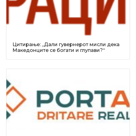
Цитирање: „Дали гувернерот мисли дека
Македонците се богати и глупави?“