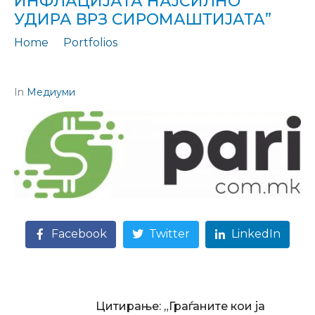
ИНФЛАЦИЈАТА НАЈСИЛНО
УДИРА ВРЗ СИРОМАШТИЈАТА”
Home
Portfolios
Цитирање: "АКО НЕМАШ ЗА СИРЕЊЕ, КУПИ УРДА – ИНФЛАЦИЈАТА НАЈСИЛНО УДИРА ВРЗ СИРОМАШТИЈАТА"
In
Медиуми
Facebook
Twitter
LinkedIn
Цитирање: „Граѓаните кои ја