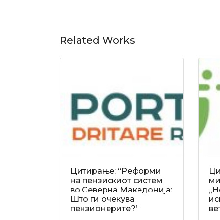
Related Works
Цитирање: “Реформи
Ци
на пензискиот систем
ми
во Северна Македонија:
„Н
Што ги очекува
ис
пензионерите?”
ве