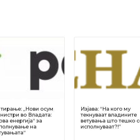
тирање: „Нови осум
Изјава: “На кого му
нистри во Владата:
текнуваат владините
ова енергија“ за
ветувања што тешко с
полнување на
исполнуваат?!”
тувањата“