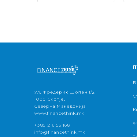
П
Б
Ул. Фредерик Шопен 1/2
С
1000 Скопје,
Северна Македонија
К
www.financethink.mk
Ф
+389 2 6156 168
info@financethink.mk
Т