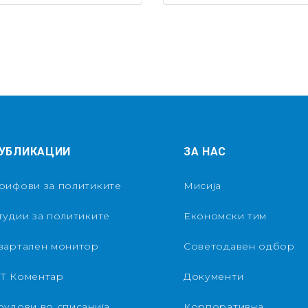
УБЛИКАЦИИ
ЗА НАС
рифови за политиките
Мисија
тудии за политиките
Економски тим
вартален монитор
Советодавен одбор
Т Коментар
Документи
рудови во списанија
Корпоративна