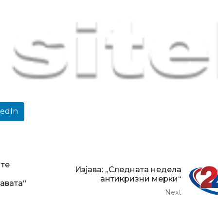
kedIn
те
Изјава: „Следната недела
антикризни мерки“
авата“
Next