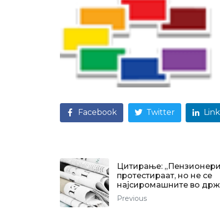
Facebook
Twitter
Lin
Цитирање: „Пензионери
протестираат, но не се
најсиромашните во држ
Previous