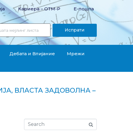
ја
Кариера – OТМ-Р
Е-пошта
Испрати
Дебата и Влијание
Мрежи
ЈА, ВЛАСТА ЗАДОВОЛНА –
олна - ССМ се сомнева во бројките"