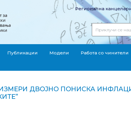
Регионална канцелари
Публикации
Модели
Работа со чинители
 ИЗМЕРИ ДВОЈНО ПОНИСКА ИНФЛАЦИ
КИТЕ”
тика измери двојно пониска инфлација, власта задов