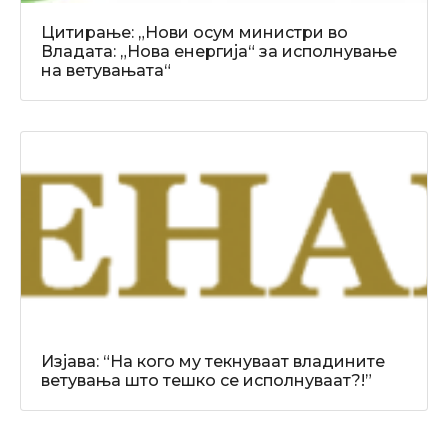
Цитирање: „Нови осум министри во
Владата: „Нова енергија“ за исполнување
на ветувањата“
Изјава: “На кого му текнуваат владините
ветувања што тешко се исполнуваат?!”