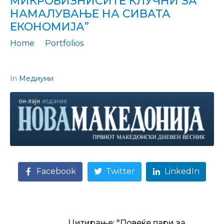
МИКРОБИЗНИСИТЕ КЛУЧНИ ЗА
НАМАЛУВАЊЕ НА СИВАТА
ЕКОНОМИЈА”
Home
Portfolios
Цитирање: "Придобивките од формализацијата на микробизнисите клучни за намалување на сивата економија"
In
Медиуми
Facebook
Twitter
LinkedIn
Цитирање: "Повеќе пари за