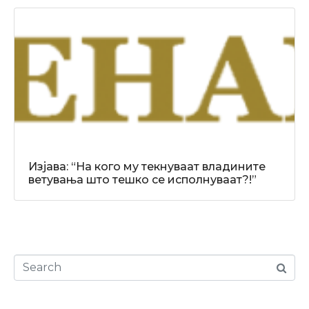
Изјава: “На кого му текнуваат владините
ветувања што тешко се исполнуваат?!”