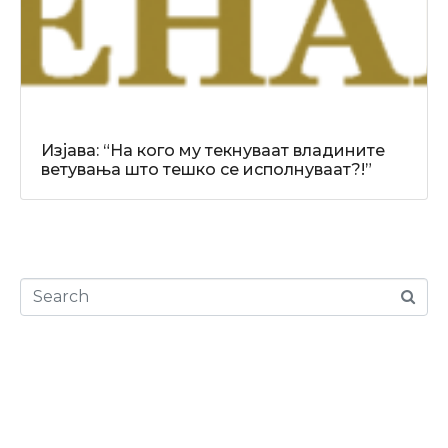
Изјава: “На кого му текнуваат владините
ветувања што тешко се исполнуваат?!”