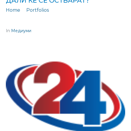
ДАЛИ ЌЕ СЕ ОСТВАРАТ?”
Home
Portfolios
Изјава: "Буџет 2022 година - големи економски планови, дали ќе се остварат?"
In
Медиуми