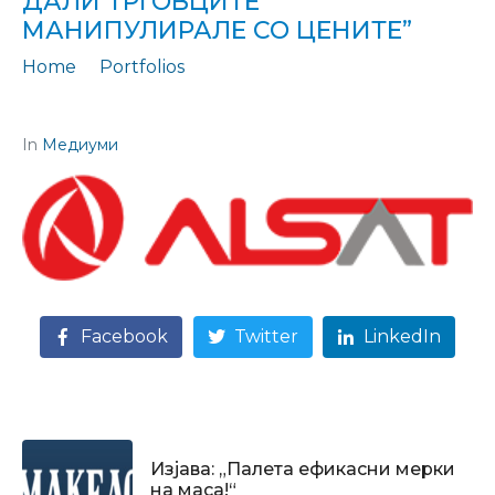
ДАЛИ ТРГОВЦИТЕ
МАНИПУЛИРАЛЕ СО ЦЕНИТЕ”
Home
Portfolios
Изјава: "Битиќи: Инспекторите да проверат дали трговците манипулирале со цените"
In
Медиуми
Facebook
Twitter
LinkedIn
Изјава: „Палета ефикасни мерки
на маса!“