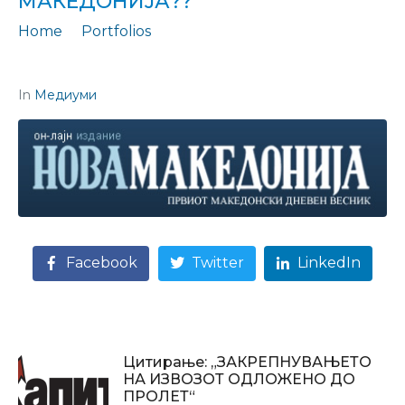
МАКЕДОНИЈА??”
Home
Portfolios
Изјава: "Странските инвеститори бегаат од Македонија??"
In
Медиуми
Facebook
Twitter
LinkedIn
Цитирање: „ЗАКРЕПНУВАЊЕТО
НА ИЗВОЗОТ ОДЛОЖЕНО ДО
ПРОЛЕТ“