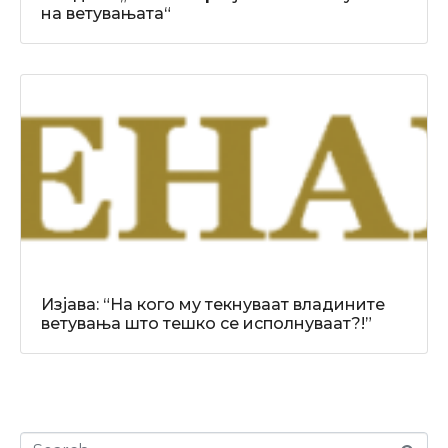
на ветувањата“
Изјава: “На кого му текнуваат владините
ветувања што тешко се исполнуваат?!”