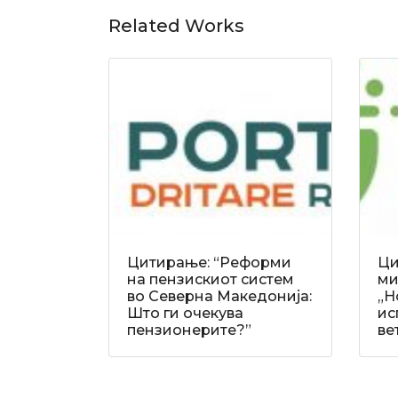
Related Works
Цитирање: “Реформи
Ци
на пензискиот систем
ми
во Северна Македонија:
„Н
Што ги очекува
ис
пензионерите?”
ве