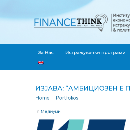
За Нас
Истражувачки програми
ИЗЈАВА: “АМБИЦИОЗЕН Е
Home
Portfolios
Изјава: "Амбициоз
In
Медиуми