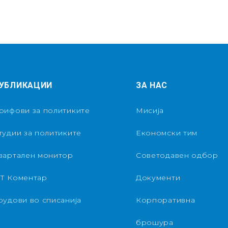
УБЛИКАЦИИ
ЗА НАС
рифови за политиките
Мисија
тудии за политиките
Економски тим
вартален монитор
Советодавен одбор
Т Коментар
Документи
рудови во списанија
Корпоративна
брошура