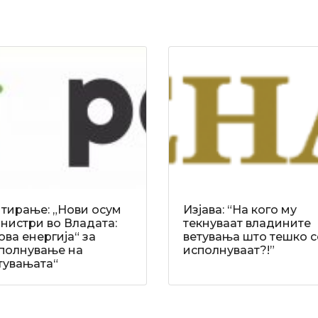
тирање: „Нови осум
Изјава: “На кого му
нистри во Владата:
текнуваат владините
ова енергија“ за
ветувања што тешко с
полнување на
исполнуваат?!”
тувањата“