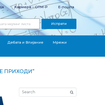
ја
Кариера – OТМ-Р
Е-пошта
Испрати
Дебата и Влијание
Мрежи
Е ПРИХОДИ”