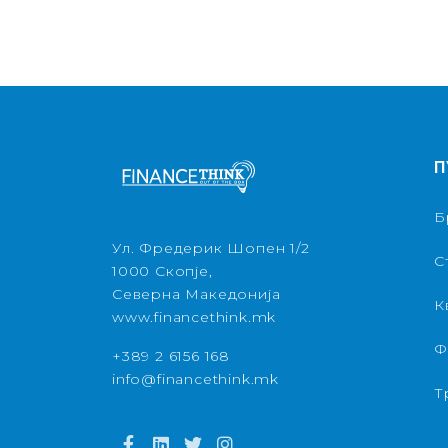
П
Б
Ул. Фредерик Шопен 1/2
С
1000 Скопје,
Северна Македонија
К
www.financethink.mk
Ф
+389 2 6156 168
info@financethink.mk
Т