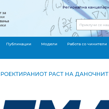
Регионална канцелари
Публикации
Модели
Работа со чинители
 ПРОЕКТИРАНИОТ РАСТ НА ДАНОЧНИТ
ен е проектираниот раст на даночните приходи"