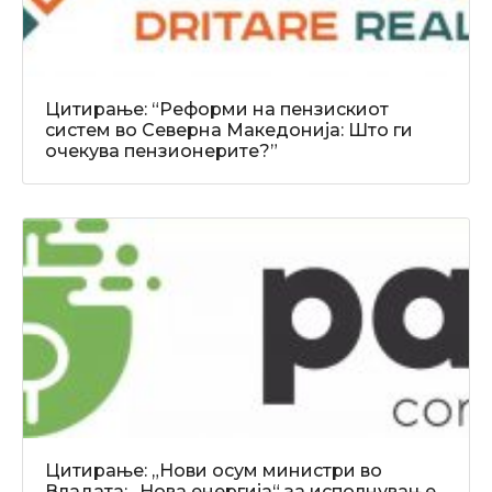
Цитирање: “Реформи на пензискиот
систем во Северна Македонија: Што ги
очекува пензионерите?”
Цитирање: „Нови осум министри во
Владата: „Нова енергија“ за исполнување