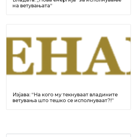
на ветувањата“
Изјава: “На кого му текнуваат владините
ветувања што тешко се исполнуваат?!”