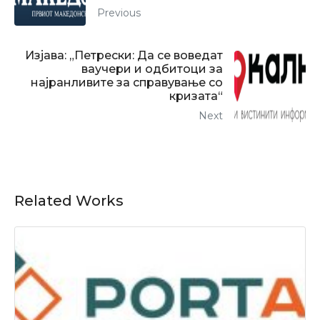
Previous
Изјава: „Петрески: Да се воведат
ваучери и одбитоци за
најранливите за справување со
кризата“
Next
Related Works