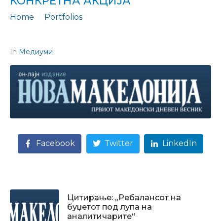
КОНКРЕТНА АКЦИЈА”
Home
Portfolios
Изјава: "Справувањето со сиромаштијата бара конкретна акција"
In
Медиуми
Facebook
Twitter
LinkedIn
Цитирање: „Ребалансот на
буџетот под лупа на
аналитичарите“