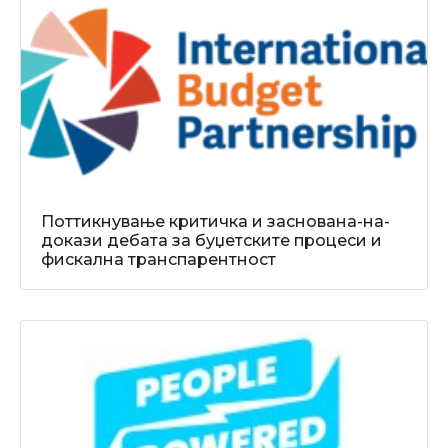
Поттикнување критичка и заснованa-на-
докази дебата за буџетските процеси и
фискална транспарентност