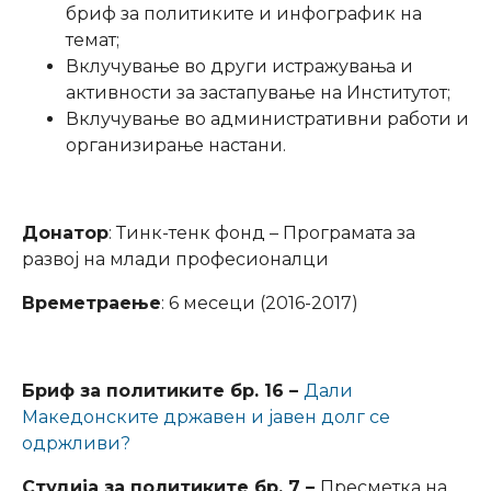
бриф за политиките и инфографик на
темат;
Вклучување во други истражувања и
активности за застапување на Институтот;
Вклучување во административни работи и
организирање настани.
Донатор
: Тинк-тенк фонд – Програмата за
развој на млади професионалци
Времетраење
: 6 месеци (2016-2017)
Бриф за политиките бр. 16 –
Дали
Македонските државен и јавен долг се
одржливи?
Студија за политиките бр. 7 –
Пресметка на