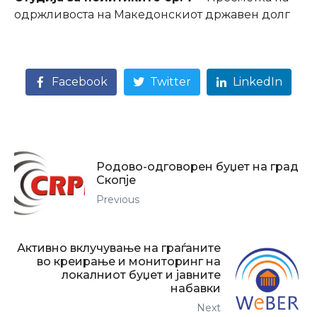
одржливоста на Македонскиот државен долг
Facebook
Twitter
LinkedIn
Родово-одговорен буџет на град
Скопје
Previous
Активно вклучување на граѓаните
во креирање и мониторинг на
локалниот буџет и јавните
набавки
Next