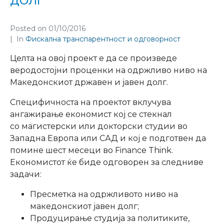
ДОЛГ
Posted on
01/10/2016
In
Фискална транспарентност и одговорност
Целта на овој проект е да се произведе
веродостојни проценки на одржливо ниво на
Македонскиот државен и јавен долг.
Специфичноста на проектот вклучува
ангажирање економист кој се стекнал
со магистерски или докторски студии во
Западна Европа или САД и кој е подготвен да
помине шест месеци во Finance Think.
Економистот ќе биде одговорен за следниве
задачи:
Пресметка на одржливото ниво на
македонскиот јавен долг;
Продуцирање студија за политиките,