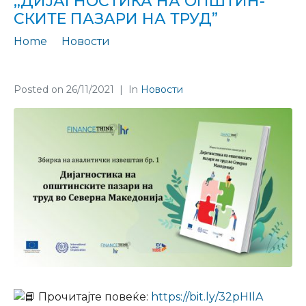
,,ДИJАГНОСТИКА НА ОПШТИН-
СКИТЕ ПАЗАРИ НА ТРУД”
Home
Новости
Ја објавивме збирката аналитички извештаи ,,Диjагностика на општин-ските пазари на труд”
Posted on
26/11/2021
In
Новости
Прочитајте повеќе
:
https://bit.ly/32pHIlA