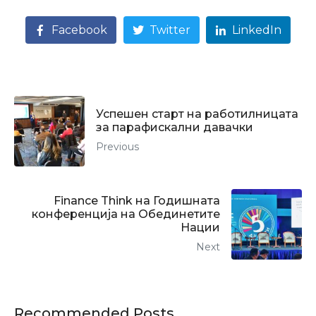
Facebook
Twitter
LinkedIn
Успешен старт на работилницата
за парафискални давачки
Previous
Finance Think на Годишната
конференција на Обединетите
Нации
Next
Recommended Posts