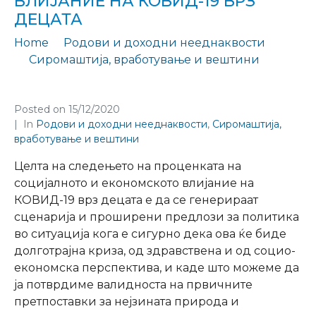
ВЛИЈАНИЕ НА КОВИД-19 ВРЗ
ДЕЦАТА
Home
Родови и доходни нееднаквости
Сиромаштија, вработување и вештини
Следење на проценката на социо-економското влијание на КОВИД-19 врз децата
Posted on
15/12/2020
In
Родови и доходни нееднаквости
,
Сиромаштија,
вработување и вештини
Целта на следењето на проценката на
социјалното и економското влијание на
КОВИД-19 врз децата е да се генерираат
сценарија и проширени предлози за политика
во ситуација кога е сигурно дека ова ќе биде
долготрајна криза, од здравствена и од социо-
економска перспектива, и каде што можеме да
ја потврдиме валидноста на првичните
претпоставки за нејзината природа и