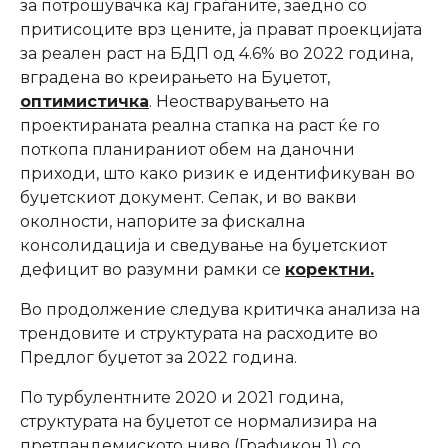
за потрошувачка кај граѓаните, заедно со
притисоците врз цените, ја прават проекцијата
за реален раст на БДП од 4.6% во 2022 година,
вградена во креирањето на Буџетот,
оптимистичка
. Неостварувањето на
проектираната реална стапка на раст ќе го
поткопа планираниот обем на даночни
приходи, што како ризик е идентификуван во
буџетскиот документ. Сепак, и во вакви
околности, напорите за фискална
консолидација и сведување на буџетскиот
дефицит во разумни рамки се
коректни.
Во продолжение следува критичка анализа на
трендовите и структурата на расходите во
Предлог буџетот за 2022 година.
По турбулентните 2020 и 2021 година,
структурата на буџетот се нормализира на
претпандемиското ниво (Графикон 1) со