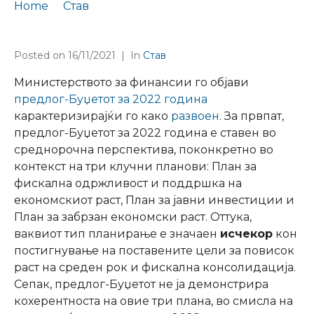
Home
Став
ФТ Став бр. 54 за Предлог-Буџетот за 2022 година
Posted on
16/11/2021
In
Став
Министерството за финансии го објави
предлог-Буџетот за 2022 година
карактеризирајќи го како
развоен
. За првпат,
предлог-Буџетот за 2022 година е ставен во
среднорочна перспектива, поконкретно во
контекст на три клучни планови: План за
фискална одржливост и поддршка на
економскиот раст, План за јавни инвестиции и
План за забрзан економски раст. Оттука,
ваквиот тип планирање е значаен
исчекор
кон
постигнување на поставените цели за повисок
раст на среден рок и фискална консолидација.
Сепак, предлог-Буџетот не ја демонстрира
кохерентноста на овие три плана, во смисла на