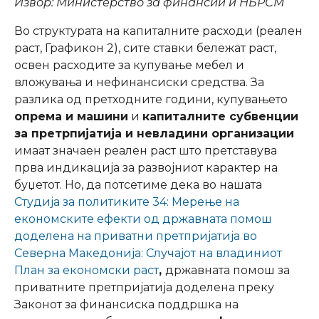
Извор: Министерство за финансии и НБРСМ
Во структурата на капиталните расходи (реален
раст, Графикон 2), сите ставки бележат раст,
освен расходите за купување мебел и
вложувања и нефинансиски средства. За
разлика од претходните години, купувањето
опрема и машини
и
капиталните субвенции
за претрпијатија и невладини организации
имаат значаен реален раст што претставува
прва индикација за развојниот карактер на
буџетот. Но, да потсетиме дека во нашата
Студија за политиките 34: Мерење на
економските ефекти од државната помош
доделена на приватни претпријатија во
Северна Македонија: Случајот на владиниот
План за економски раст
,
државната помош за
приватните претпријатија доделена преку
Законот за финансиска поддршка на