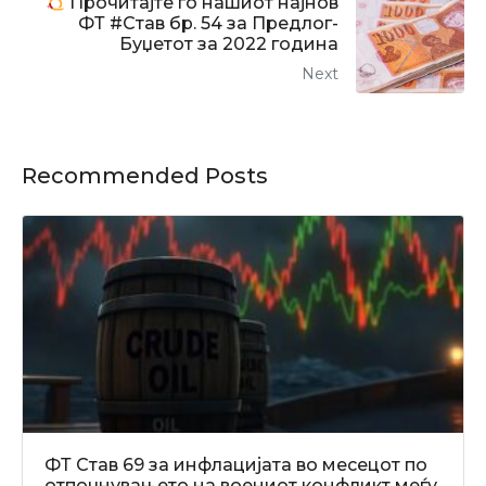
Прочитајте го нашиот најнов
ФТ #Став бр. 54 за Предлог-
Буџетот за 2022 година
Next
Recommended Posts
ФТ Став 69 за инфлацијата во месецот по
отпочнувањето на воениот конфликт меѓу