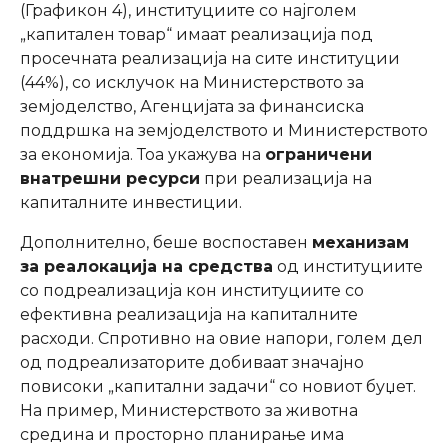
(Графикон 4), институциите со најголем
„капитален товар“ имаат реализација под
просечната реализација на сите институции
(44%), со исклучок на Министерството за
земјоделство, Агенцијата за финансиска
поддршка на земјоделството и Министерството
за економија. Тоа укажува на
ограничени
внатрешни ресурси
при реализација на
капиталните инвестиции.
Дополнително, беше воспоставен
механизам
за реалокација на средства
од институциите
со подреализација кон институциите со
ефективна реализација на капиталните
расходи. Спротивно на овие напори, голем дел
од подреализаторите добиваат значајно
повисоки „капитални задачи“ со новиот буџет.
На пример, Министерството за животна
средина и просторно планирање има