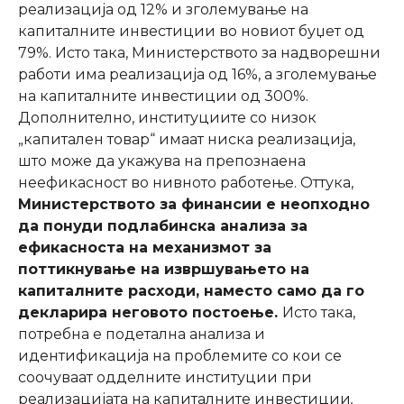
реализација од 12% и зголемување на
капиталните инвестиции во новиот буџет од
79%. Исто така, Министерството за надворешни
работи има реализација од 16%, а зголемување
на капиталните инвестиции од 300%.
Дополнително, институциите со низок
„капитален товар“ имаат ниска реализација,
што може да укажува на препознаена
неефикасност во нивното работење. Оттука,
Министерството за финансии е неопходно
да понуди подлабинска анализа за
ефикасноста на механизмот за
поттикнување на извршувањето на
капиталните расходи, наместо само да го
декларира неговото постоење.
Исто така,
потребна е подетална анализа и
идентификација на проблемите со кои се
соочуваат одделните институции при
реализацијата на капиталните инвестиции
.