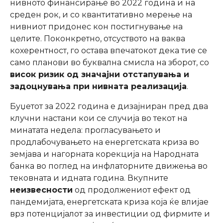
нивното финансирање во 2022 година и на
среден рок, и со квантитативно мерење на
нивниот придонес кон постигнување на
целите. Поконкретно, отсуството на ваква
кохерентност, го остава впечатокот дека тие се
само планови во буквална смисла на зборот, со
висок ризик од значајни отстапувања и
задоцнувања при нивната реализација
.
Буџетот за 2022 година е дизајниран пред два
клучни настани кои се случија во текот на
минатата недела: прогласувањето и
продлабочувањето на енергетската криза во
земјава и нагорната корекција на Народната
банка во поглед на инфлаторните движења во
тековната и идната година. Вкупните
неизвесности
од продолжениот ефект од
пандемијата, енергетската криза која ќе влијае
врз потенцијалот за инвестиции од фирмите и