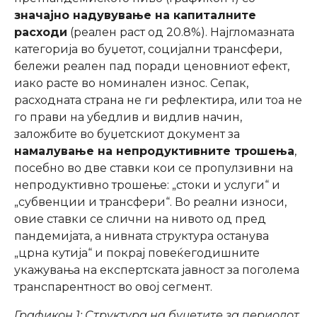
значајно надувување на капиталните
расходи
(реален раст од 20.8%). Најгломазната
категорија во буџетот, социјални трансфери,
бележи реален пад поради ценовниот ефект,
иако расте во номинален износ. Сепак,
расходната страна не ги рефлектира, или тоа не
го прави на убедлив и видлив начин,
заложбите во буџетскиот документ за
намалување на непродуктивните трошења
,
посебно во две ставки кои се пропулзивни на
непродуктивно трошење: „стоки и услуги“ и
„субвенции и трансфери“. Во реални износи,
овие ставки се слични на нивото од пред
пандемијата, а нивната структура останува
„црна кутија“ и покрај повеќегодишните
укажувања на експертската јавност за поголема
транспарентност во овој сегмент.
Графикон 1: Структура на буџетите за периодот