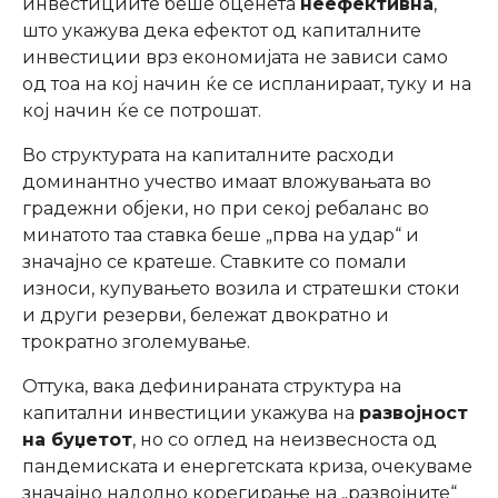
инвестициите беше оценета
неефективна
,
што укажува дека ефектот од капиталните
инвестиции врз економијата не зависи само
од тоа на кој начин ќе се испланираат, туку и на
кој начин ќе се потрошат.
Во структурата на капиталните расходи
доминантно учество имаат вложувањата во
градежни објеки, но при секој ребаланс во
минатото таа ставка беше „прва на удар“ и
значајно се кратеше. Ставките со помали
износи, купувањето возила и стратешки стоки
и други резерви, бележат двократно и
трократно зголемување.
Оттука, вака дефинираната структура на
капитални инвестиции укажува на
развојност
на буџетот
, но со оглед на неизвесноста од
пандемиската и енергетската криза, очекуваме
значајно надолно корегирање на „развојните“