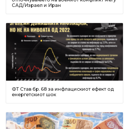
САД/Израел и Иран
ФТ Став бр. 68 за инфлацискиот ефект од
енергетскиот шок