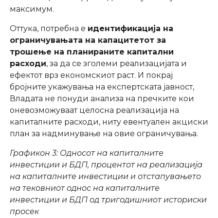
максимум.
Оттука, потребна е
идентификација на
ограничувањата на капацитетот за
трошење на планираните капитални
расходи
, за да се зголеми реализацијата и
ефектот врз економскиот раст. И покрај
бројните укажувања на експертската јавност,
Владата не понуди анализа на пречките кои
оневозможуваат целосна реализација на
капиталните расходи, ниту евентуален акциски
план за надминување на овие ограничувања.
Графикон 3: Односот на капиталните
инвестиции и БДП, процентот на реализација
на капиталните инвестиции и отстапувањето
на тековниот однос на капиталните
инвестиции и БДП од тригодишниот историски
просек