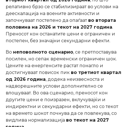
релативно брзо се стабилизираат во услови на
деескалација на воените активности и
започнуваат постепено да опаѓаат
во втората
половина на 2026 и текот на 2027 година
.
Преносот кон останатите цени е ограничен и
постепен, без значајни секундарни ефекти.
Во
неповолното сценарио
, се претпоставува
посилен, но сепак временски ограничен шок.
Цените на енергенсите растат понагло и
достигнуваат повисок пик
во третиот квартал
од 2026 година
, додека неизвесноста и
надворешните услови дополнително се
влошуваат. Во ова сценарио, преносот кон
другите цени е поизразен, вклучувајќи и
индиректни и секундарни ефекти, но со текот
на времето шокот почнува да се повлекува, со
видлива нормализација
во текот на 2027
година
.