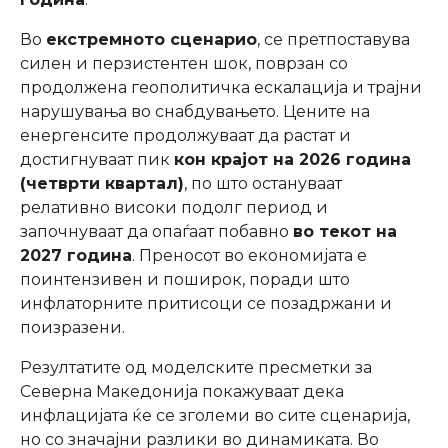
Во
екстремното сценарио
, се претпоставува
силен и перзистентен шок, поврзан со
продолжена геополитичка ескалација и трајни
нарушувања во снабдувањето. Цените на
енергенсите продолжуваат да растат и
достигнуваат пик
кон крајот на 2026 година
(четврти квартал)
, по што остануваат
релативно високи подолг период и
започнуваат да опаѓаат побавно
во текот на
2027 година
. Преносот во економијата е
поинтензивен и поширок, поради што
инфлаторните притисоци се позадржани и
поизразени.
Резултатите од моделските пресметки за
Северна Македонија покажуваат дека
инфлацијата ќе се зголеми во сите сценарија,
но со значајни разлики во динамиката. Во