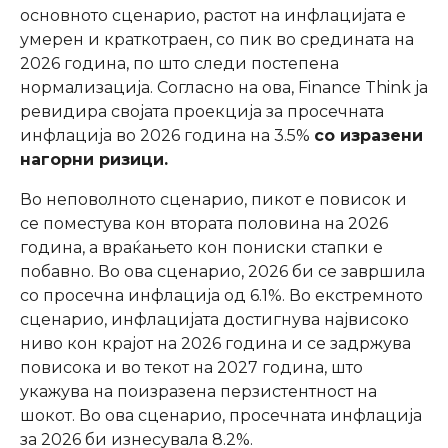
основното сценарио, растот на инфлацијата е
умерен и краткотраен, со пик во средината на
2026 година, по што следи постепена
нормализација. Согласно на ова, Finance Think ја
ревидира својата проекција за просечната
инфлација во 2026 година на 3.5%
со изразени
нагорни ризици.
Во неповолното сценарио, пикот е повисок и
се поместува кон втората половина на 2026
година, а враќањето кон пониски стапки е
побавно. Во ова сценарио, 2026 би се завршила
со просечна инфлација од 6.1%. Во екстремното
сценарио, инфлацијата достигнува највисоко
ниво кон крајот на 2026 година и се задржува
повисока и во текот на 2027 година, што
укажува на поизразена перзистентност на
шокот. Во ова сценарио, просечната инфлација
за 2026 би изнесувала 8.2%.