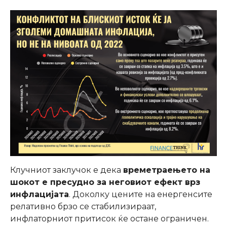
Клучниот заклучок е дека
времетраењето на
шокот е пресудно за неговиот ефект врз
инфлацијата
. Доколку цените на енергенсите
релативно брзо се стабилизираат,
инфлаторниот притисок ќе остане ограничен.