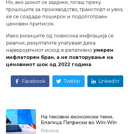
Но, ако шокот се задржи, тогаш преку
трошоците за производство, транспорт и увоз,
ќе се создаде поширок и подолготраен
ценовен притисок.
Иако ризиците од повисока инфлација се
реални, резултатите упатуваат дека
најверојатниот исход е релативно
умерен
инфлаторен бран, а не повторување на
ценовниот шок од 2022 година
.
Facebook
Twitter
LinkedIn
На тековни економски теми,
Благица Петрески во Win-Win
Previous