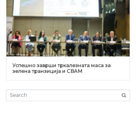
Успешно заврши тркалезната маса за
зелена транзиција и CBAM