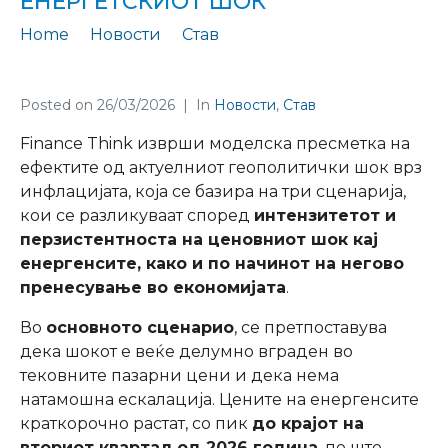
ЕНЕРГЕТСКИОТ ШОК
Home
Новости
Став
ФТ Став бр. 68 за инфлацискиот ефект од енергетскиот шок
Posted on
26/03/2026
In
Новости
,
Став
Finance Think изврши моделска пресметка на
ефектите од актуелниот геополитички шок врз
инфлацијата, која се базира на три сценарија,
кои се разликуваат според
интензитетот и
перзистентноста на ценовниот шок кај
енергенсите, како и по начинот на негово
пренесување во економијата
.
Во
основното сценарио
, се претпоставува
дека шокот е веќе делумно вграден во
тековните пазарни цени и дека нема
натамошна ескалација. Цените на енергенсите
краткорочно растат, со пик
до крајот на
вториот квартал од 2026 година
, по што