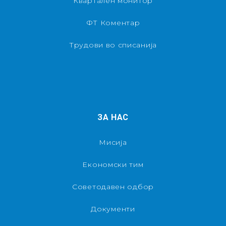
Квартален монитор
ФТ Коментар
Трудови во списанија
ЗА НАС
Мисија
Економски тим
Советодавен одбор
Документи