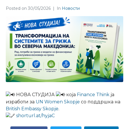
Posted on
30/05/2026
In
Новости
НОВА СТУДИЈА
која
Finance Think
ја
изработи за
UN Women Skopje
со поддршка на
British Embassy Skopje
.
shorturl.at/hyjaC