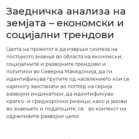
Заедничка анализа на
земјата – економски и
социјални трендови
Целта на проектот е да изврши синтеза на
постојното знаење во областа на економски,
социјалните и развојните трендови и
политики во Северна Македонија, да ги
идентификува групите од населението кои се
најмногу заостанати во поглед на серија
развојни индикатори, да идентификува
кратко- и среднорочни ризици, како и јазови
во знаењето и податоците, се` во контекст на
одржливите развојни цели.