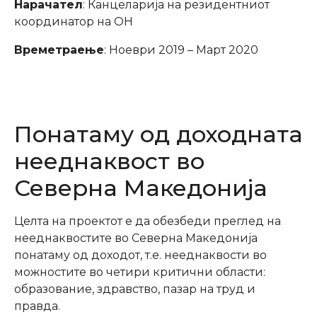
Нарачател
: Канцеларија на резидентниот
координатор на ОН
Времетраење
: Ноеври 2019 – Март 2020
Понатаму од доходната
нееднаквост во
Северна Македонија
Целта на проектот е да обезбеди преглед на
нееднаквостите во Северна Македонија
понатаму од доходот, т.е. нееднаквости во
можностите во четири критични области:
образование, здравство, пазар на труд и
правда.