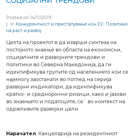
СОЦИЈАЛНИ ТРЕНДОВИ
Posted on
14/11/2019
In
Конкурентност и пристапување кон ЕУ
,
Политики
на раст и развој
Целта на проектот е да изврши синтеза на
постојното знаење во областа на економски,
социјалните и развојните трендови и
политики во Северна Македонија, да ги
идентификува групите од населението кои се
најмногу заостанати во поглед на серија
развојни индикатори, да идентификува
кратко- и среднорочни ризици, како и јазови
во знаењето и податоците, се` во контекст на
одржливите развојни цели.
Нарачател
: Канцеларија на резидентниот