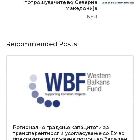
потрошувачите во Северна
Македонија
Next
Recommended Posts
Регионално градење капацитети за
транспарентност и усогласување со ЕУ во
практиките за државна помош во Западен