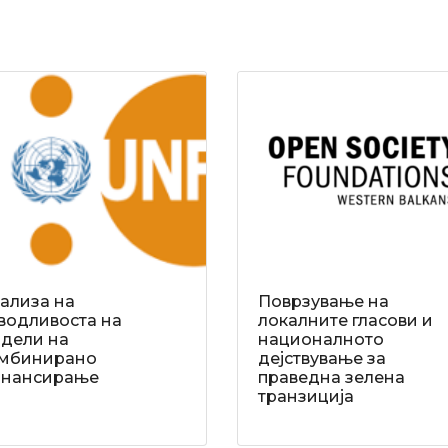
ализа на
Поврзување на
водливоста на
локалните гласови и
дели на
националното
мбинирано
дејствување за
нансирање
праведна зелена
транзиција