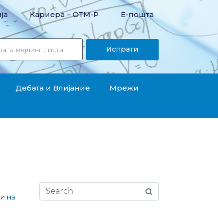
ја
Кариера – OТМ-Р
Е-пошта
Испрати
Дебата и Влијание
Мрежи
со финансирањето на ОРЦ
и на