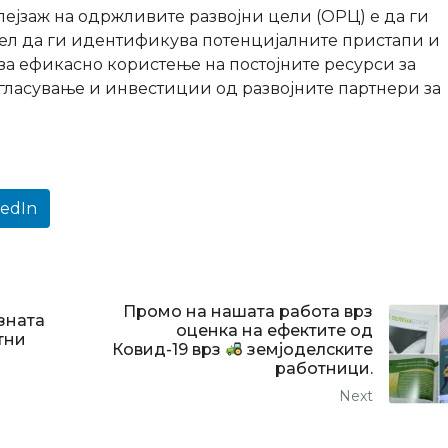
пејзаж на одржливите развојни цели (ОРЦ) е да ги
цел да ги идентификува потенцијалните пристапи и
за ефикасно користење на постојните ресурси за
гласување и инвестиции од развојните партнери за
kedIn
Промо на нашата работа врз
зната
оценка на ефектите од
тни
Ковид-19 врз
земјоделските
работници.
Next