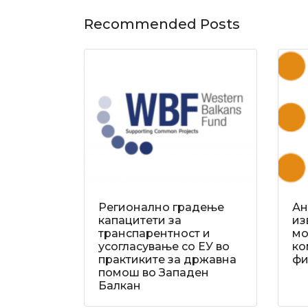
Recommended Posts
Регионално градење
Ан
капацитети за
из
транспарентност и
мо
усогласување со ЕУ во
ко
практиките за државна
фи
помош во Западен
Балкан