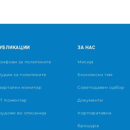
УБЛИКАЦИИ
ЗА НАС
рифови за политиките
Мисија
тудии за политиките
Економски тим
вартален монитор
Советодавен одбор
Т Коментар
Документи
рудови во списанија
Корпоративна
брошура