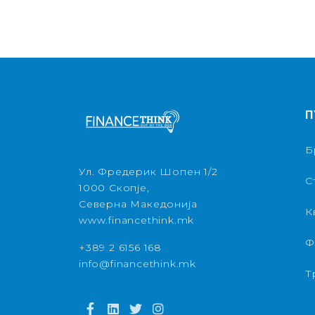
П
Б
Ул. Фредерик Шопен 1/2
С
1000 Скопје,
Северна Македонија
К
www.financethink.mk
Ф
+389 2 6156 168
info@financethink.mk
Т