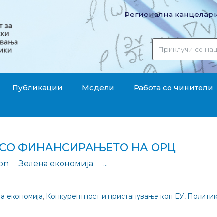
Регионална канцелари
Публикации
Модели
Работа со чинители
 СО ФИНАНСИРАЊЕТО НА ОРЦ
ion
Зелена економија
...
Анализа на состојбата 
а економија
,
Конкурентност и пристапување кон ЕУ
,
Политик