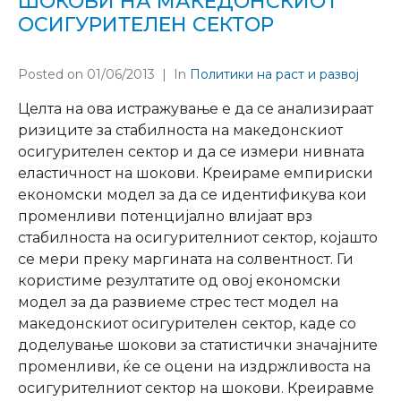
ШОКОВИ НА МАКЕДОНСКИОТ
ОСИГУРИТЕЛЕН СЕКТОР
Posted on
01/06/2013
In
Политики на раст и развој
Целта на ова истражување е да се анализираат
ризиците за стабилноста на македонскиот
осигурителен сектор и да се измери нивната
еластичност на шокови.
Креираме емпириски
економски модел за да се идентификува кои
променливи потенцијално влијаат врз
стабилноста на осигурителниот сектор, којашто
се мери преку маргината на солвентност. Ги
користиме резултатите од овој економски
модел за да развиеме стрес тест модел на
македонскиот осигурителен сектор, каде со
доделување шокови за статистички значајните
променливи, ќе се оцени на издржливоста на
осигурителниот сектор на шокови. Креиравме