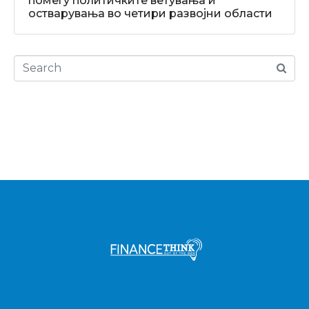
помеѓу политичките ветувања и
остварувања во четири развојни области