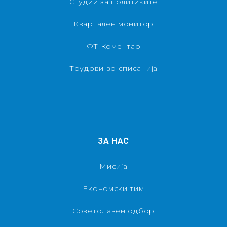
Студии за политиките
Квартален монитор
ФТ Коментар
Трудови во списанија
ЗА НАС
Мисија
Економски тим
Советодавен одбор