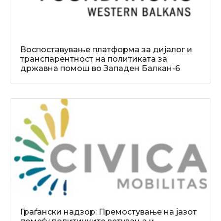
Воспоставување платформа за дијалог и
транспарентност на политиката за
државна помош во Западен Балкан-6
Граѓански надзор: Премостување на јазот