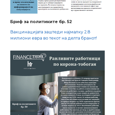
Бриф за политиките бр. 52
Вакцинацијата заштеди најмалку 2.8
милиони евра во текот на делта бранот!