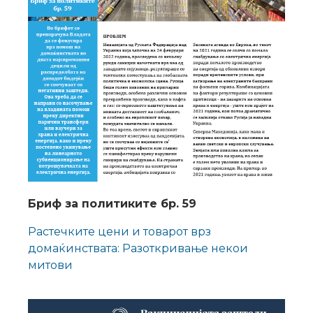
Бриф за политиките бр. 59
Растечките цени и товарот врз
домаќинствата: Разоткривање некои
митови