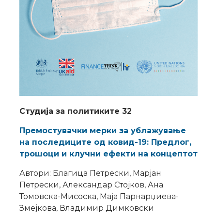
Студија за политиките 32
Премостувачки мерки за ублажување
на последиците од ковид-19: Предлог,
трошоци и клучни ефекти на концептот
Автори: Благица Петрески, Марјан
Петрески, Александар Стојков, Ана
Томовска-Мисоска, Маја Парнарџиева-
Змејкова, Владимир Димковски